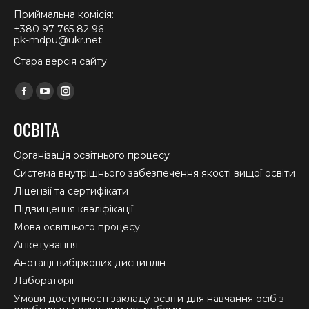
Приймальна комісія:
+380 97 765 82 96
pk-mdpu@ukr.net
Стара версія сайту
Find us on:
Facebook
YouTube
Instagram
page
page
page
ОСВІТА
opens
opens
opens
in
in
in
Організація освітнього процесу
new
new
new
Система внутрішнього забезпечення якості вищої освіти
window
window
window
Ліцензії та сертифікати
Підвищення кваліфікації
Мова освітнього процесу
Анкетування
Анотації вибіркових дисциплін
Лабораторії
Умови доступності закладу освіти для навчання осіб з