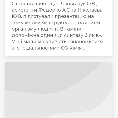
Старший викладач Яковійчук О.В.,
асистенти Федорко А.С та Ніколаєва
Ю.В. підготували презентацію на
тему «Білки як структурна одиниця
організму людини. Вітаміни –
допоміжна одиниця синтезу білків».
Учні мали можливість ознайомитися
зі спеціальностями СО Хімія…