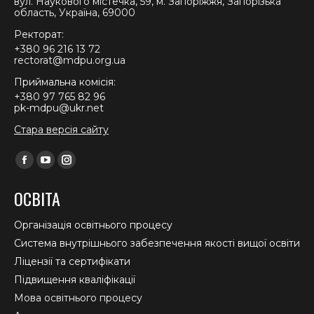
вул. Наукового містечка, 59, м. Запоріжжя, Запорізька
область, Україна, 69000
Ректорат:
+380 96 216 13 72
rectorat@mdpu.org.ua
Приймальна комісія:
+380 97 765 82 96
pk-mdpu@ukr.net
Стара версія сайту
Find us on:
Facebook
YouTube
Instagram
page
page
page
ОСВІТА
opens
opens
opens
in
in
in
Організація освітнього процесу
new
new
new
Система внутрішнього забезпечення якості вищої освіти
window
window
window
Ліцензії та сертифікати
Підвищення кваліфікації
Мова освітнього процесу