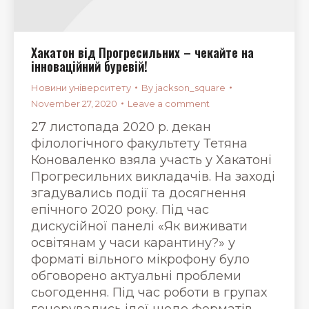
Хакатон від Прогресильних – чекайте на
інноваційний буревій!
Новини університету
By
jackson_square
November 27, 2020
Leave a comment
27 листопада 2020 р. декан
філологічного факультету Тетяна
Коноваленко взяла участь у Хакатоні
Прогресильних викладачів. На заході
згадувались події та досягнення
епічного 2020 року. Під час
дискусійної панелі «Як виживати
освітянам у часи карантину?» у
форматі вільного мікрофону було
обговорено актуальні проблеми
сьогодення. Під час роботи в групах
генерувались ідеї щодо форматів,