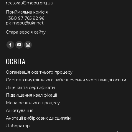
rectorat@mdpu.org.ua
Приймальна комісія:
+380 97 765 82 96
pk-mdpu@ukr.net
Стара версія сайту
Find us on:
Facebook
YouTube
Instagram
page
page
page
ОСВІТА
opens
opens
opens
in
in
in
Організація освітнього процесу
new
new
new
Система внутрішнього забезпечення якості вищої освіти
window
window
window
Ліцензії та сертифікати
Підвищення кваліфікації
Мова освітнього процесу
Анкетування
Анотації вибіркових дисциплін
Лабораторії