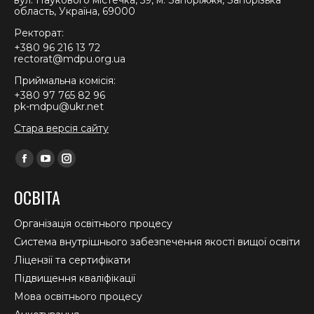
область, Україна, 69000
Ректорат:
+380 96 216 13 72
rectorat@mdpu.org.ua
Приймальна комісія:
+380 97 765 82 96
pk-mdpu@ukr.net
Стара версія сайту
Find us on:
Facebook
YouTube
Instagram
page
page
page
ОСВІТА
opens
opens
opens
in
in
in
Організація освітнього процесу
new
new
new
Система внутрішнього забезпечення якості вищої освіти
window
window
window
Ліцензії та сертифікати
Підвищення кваліфікації
Мова освітнього процесу