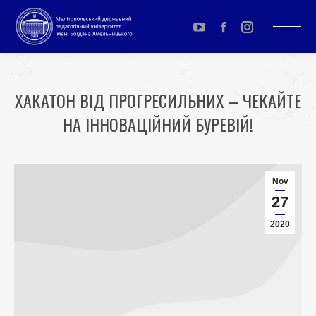
YouTube
Facebook
Instagram
page
page
page
opens
opens
opens
ХАКАТОН ВІД ПРОГРЕСИЛЬНИХ – ЧЕКАЙТЕ
in
in
in
НА ІННОВАЦІЙНИЙ БУРЕВІЙ!
new
new
new
window
window
window
You are here:
Nov
27
2020