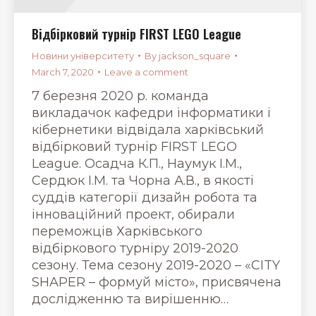
Відбірковий турнір FIRST LEGO League
Новини університету
By
jackson_square
March 7, 2020
Leave a comment
7 березня 2020 р. команда
викладачок кафедри інформатики і
кібернетики відвідала харківський
відбірковий турнір FIRST LEGO
League. Осадча К.П., Наумук І.М.,
Сердюк І.М. та Чорна А.В., в якості
суддів категорії дизайн робота та
інноваційний проект, обирали
переможців Харківського
відбіркового турніру 2019-2020
сезону. Тема сезону 2019-2020 – «CITY
SHAPER – формуй місто», присвячена
дослідженню та вирішенню…