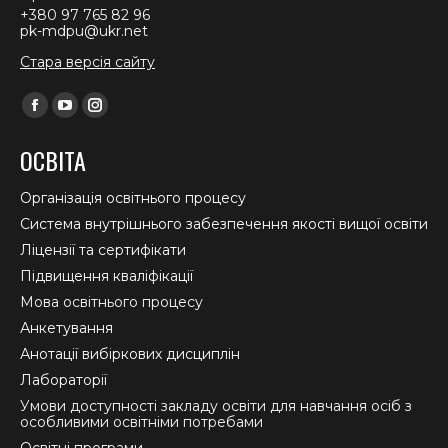
+380 97 765 82 96
pk-mdpu@ukr.net
Стара версія сайту
Find us on:
Facebook
YouTube
Instagram
page
page
page
ОСВІТА
opens
opens
opens
in
in
in
Організація освітнього процесу
new
new
new
Система внутрішнього забезпечення якості вищої освіти
window
window
window
Ліцензії та сертифікати
Підвищення кваліфікації
Мова освітнього процесу
Анкетування
Анотації вибіркових дисциплін
Лабораторії
Умови доступності закладу освіти для навчання осіб з
особливими освітніми потребами
Освітні програми