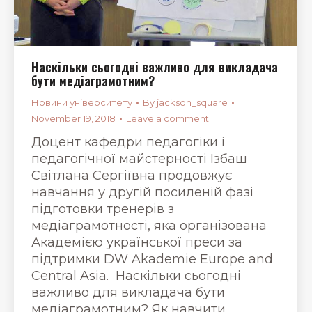
Наскільки сьогодні важливо для викладача
бути медіаграмотним?
Новини університету
By
jackson_square
November 19, 2018
Leave a comment
Доцент кафедри педагогіки і
педагогічної майстерності Ізбаш
Світлана Сергіївна продовжує
навчання у другій посиленій фазі
підготовки тренерів з
медіаграмотності, яка організована
Академією української преси за
підтримки DW Akademie Europe and
Central Asia. Наскільки сьогодні
важливо для викладача бути
медіаграмотним? Як навчити