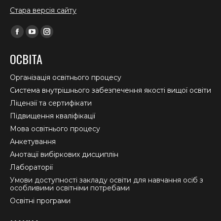
Стара версія сайту
Find us on:
Facebook
YouTube
Instagram
page
page
page
ОСВІТА
opens
opens
opens
in
in
in
Організація освітнього процесу
new
new
new
Система внутрішнього забезпечення якості вищої освіти
window
window
window
Ліцензії та сертифікати
Підвищення кваліфікації
Мова освітнього процесу
Анкетування
Анотації вибіркових дисциплін
Лабораторії
Умови доступності закладу освіти для навчання осіб з
особливими освітніми потребами
Освітні програми