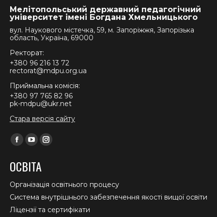
Мелітопольський державний педагогічний
університет імені Богдана Хмельницького
вул. Наукового містечка, 59, м. Запоріжжя, Запорізька
область, Україна, 69000
Ректорат:
+380 96 216 13 72
rectorat@mdpu.org.ua
Приймальна комісія:
+380 97 765 82 96
pk-mdpu@ukr.net
Стара версія сайту
Find us on:
Facebook
YouTube
Instagram
page
page
page
ОСВІТА
opens
opens
opens
in
in
in
Організація освітнього процесу
new
new
new
Система внутрішнього забезпечення якості вищої освіти
window
window
window
Ліцензії та сертифікати