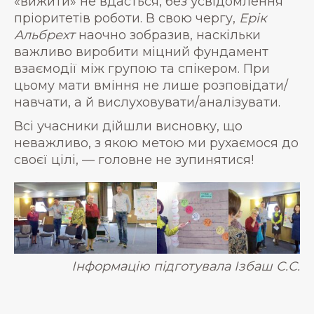
«вижити» не вдасться, без усвідомлення
пріоритетів роботи. В свою чергу,
Ерік
Альбрехт
наочно зобразив, наскільки
важливо виробити міцний фундамент
взаємодії між групою та спікером. При
цьому мати вміння не лише розповідати/
навчати, а й вислуховувати/аналізувати.
Всі учасники дійшли висновку, що
неважливо, з якою метою ми рухаємося до
своєї цілі, — головне не зупинятися!
Інформацію підготувала Ізбаш С.С.