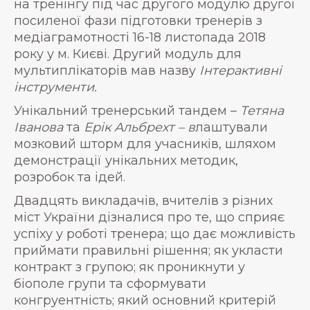
на тренінгу під час другого модулю другої
посиленої фази підготовки тренерів з
медіаграмотності 16-18 листопада 2018
року у м. Києві. Другий модуль для
мультиплікаторів мав назву
Інтерактивні
інструменти
.
Унікальний тренерський тандем –
Тетяна
Іванова
та
Ерік Альбрехт –
в
лаштували
мозковий шторм для учасників, шляхом
демонстрації унікальних методик,
розробок та ідей.
Двадцять викладачів, вчителів з різних
міст України дізналися про те, що сприяє
успіху у роботі тренера; що дає можливість
приймати правильні рішення; як укласти
контракт з групою; як проникнути у
біополе групи та сформувати
конгруентність; який основний критерій