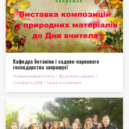
Кафедра ботаніки і садово-паркового
господарства запрошує!
Новини університету
By
jackson_square
October 4, 2018
Leave a comment