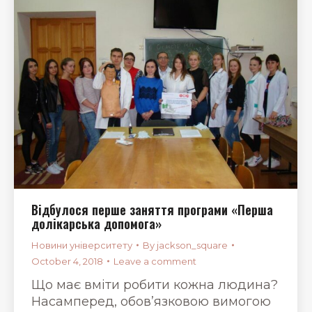
Відбулося перше заняття програми «Перша
долікарська допомога»
Новини університету
By
jackson_square
October 4, 2018
Leave a comment
Що має вміти робити кожна людина?
Насамперед, обов’язковою вимогою