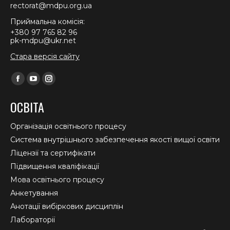
rectorat@mdpu.org.ua
Приймальна комісія:
+380 97 765 82 96
pk-mdpu@ukr.net
Стара версія сайту
Find us on:
Facebook
YouTube
Instagram
page
page
page
ОСВІТА
opens
opens
opens
in
in
in
Організація освітнього процесу
new
new
new
Система внутрішнього забезпечення якості вищої освіти
window
window
window
Ліцензії та сертифікати
Підвищення кваліфікації
Мова освітнього процесу
Анкетування
Анотації вибіркових дисциплін
Лабораторії