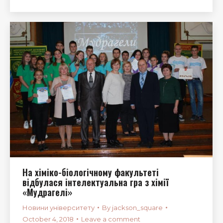
На хіміко-біологічному факультеті
відбулася інтелектуальна гра з хімії
«Мудрагелі»
Новини університету
By
jackson_square
October 4, 2018
Leave a comment