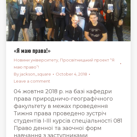
«Я маю права!»
Новини університету
,
Просвітницький проект “Я
маю право”!
By
jackson_square
October 4, 2018
Leave a comment
04 жовтня 2018 р. на базі кафедри
права природничо-географічного
факультету в межах проведення
Тижня права проведено зустріч
студентів І-ІІІ курсів спеціальності 081
Право денної та заочної форм
навчання з заступниками