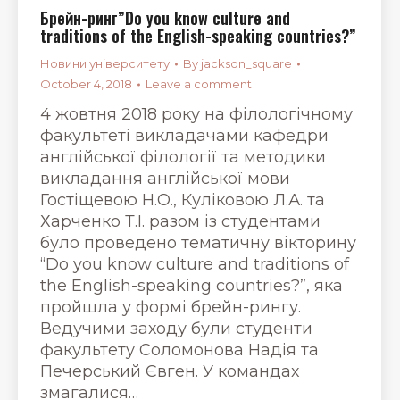
Брейн-ринг”Do you know culture and
traditions of the English-speaking countries?”
Новини університету
By
jackson_square
October 4, 2018
Leave a comment
4 жовтня 2018 року на філологічному
факультеті викладачами кафедри
англійської філології та методики
викладання англійської мови
Гостіщевою Н.О., Куліковою Л.А. та
Харченко Т.І. разом із студентами
було проведено тематичну вікторину
“Do you know culture and traditions of
the English-speaking countries?”, яка
пройшла у формі брейн-рингу.
Ведучими заходу були студенти
факультету Соломонова Надія та
Печерський Євген. У командах
змагалися…