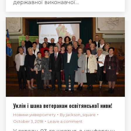
державної виконавчої…
Уклін і шана ветеранам освітянської ниви!
Новини університету
By
jackson_square
October 3, 2018
Leave a comment