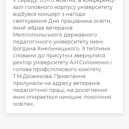
У середу, 03-го жовтня, в конференц-
залі головного корпусу університету
відбувся концерт з нагоди
святкування Дня працівника освіти,
який зібрав ветеранів
Мелітопольського державного
педагогічного університету імені
Богдана Хмельницького. З теплими
словами до присутніх звернулися
ректор університету А.Н.Солоненко і
голова профспілкового комітету
Т.М.Дюжикова. Привітання
пролунали на адресу ветеранів
педагогічної праці, на досягнення
яких опирається нинішнє покоління
освітян…