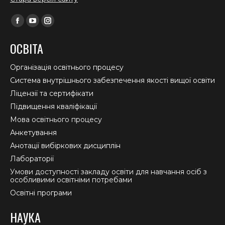
Find us on:
Facebook
YouTube
Instagram
page
page
page
ОСВІТА
opens
opens
opens
in
in
in
Організація освітнього процесу
new
new
new
Система внутрішнього забезпечення якості вищої освіти
window
window
window
Ліцензії та сертифікати
Підвищення кваліфікації
Мова освітнього процесу
Анкетування
Анотації вибіркових дисциплін
Лабораторії
Умови доступності закладу освіти для навчання осіб з
особливими освітніми потребами
Освітні програми
НАУКА