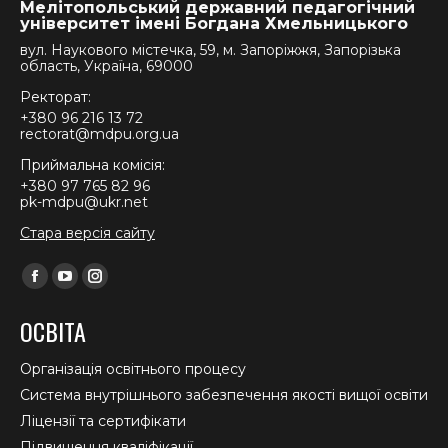
Мелітопольський державний педагогічний
університет імені Богдана Хмельницького
вул. Наукового містечка, 59, м. Запоріжжя, Запорізька
область, Україна, 69000
Ректорат:
+380 96 216 13 72
rectorat@mdpu.org.ua
Приймальна комісія:
+380 97 765 82 96
pk-mdpu@ukr.net
Стара версія сайту
Find us on:
Facebook
YouTube
Instagram
page
page
page
ОСВІТА
opens
opens
opens
in
in
in
Організація освітнього процесу
new
new
new
Система внутрішнього забезпечення якості вищої освіти
window
window
window
Ліцензії та сертифікати
Підвищення кваліфікації