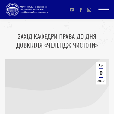
YouTube
Facebook
Instagram
page
page
page
opens
opens
opens
ЗАХІД КАФЕДРИ ПРАВА ДО ДНЯ
in
in
in
ДОВКІЛЛЯ «ЧЕЛЕНДЖ ЧИСТОТИ»
new
new
new
window
window
window
You are here:
Apr
9
2019