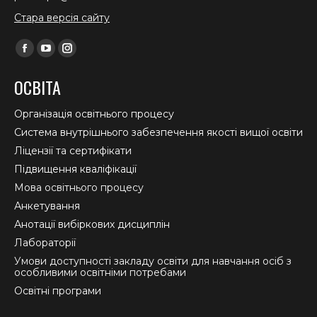
Стара версія сайту
Find us on:
Facebook
YouTube
Instagram
page
page
page
ОСВІТА
opens
opens
opens
in
in
in
Організація освітнього процесу
new
new
new
Система внутрішнього забезпечення якості вищої освіти
window
window
window
Ліцензії та сертифікати
Підвищення кваліфікації
Мова освітнього процесу
Анкетування
Анотації вибіркових дисциплін
Лабораторії
Умови доступності закладу освіти для навчання осіб з
особливими освітніми потребами
Освітні програми