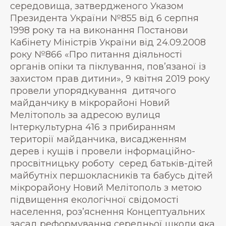
середовища, затвердженого Указом
Президента України №855 від 6 серпня
1998 року та на виконання Постанови
Кабінету Міністрів України від 24.09.2008
року №866 «Про питання діяльності
органів опіки та піклування, пов’язаної із
захистом прав дитини», 9 квітня 2019 року
провели упорядкування дитячого
майданчику в мікрорайоні Новий
Мелітополь за адресою вулиця
Інтеркультурна 416 з прибиранням
території майданчика, висадженням
дерев і кущів і провели інформаційно-
просвітницьку роботу серед батьків-дітей
майбутніх першокласників та бабусь дітей
мікрорайону Новий Мелітополь з метою
підвищення екологічної свідомості
населення, роз’яснення Концептуальних
засад реформування середньої школи яка