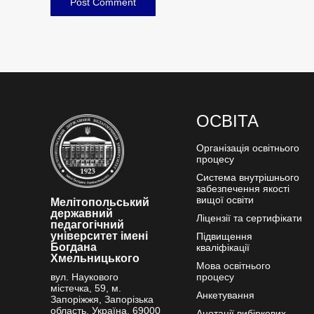
Post Comment
ОСВІТА
Організація освітнього
процесу
Система внутрішнього
забезпечення якості
вищої освіти
Мелітопольський
державний
Ліцензії та сертифікати
педагогічний
університет імені
Підвищення
Богдана
кваліфікації
Хмельницького
Мова освітнього
вул. Наукового
процесу
містечка, 59, м.
Анкетування
Запоріжжя, Запорізька
область, Україна, 69000
Анотації вибіркових