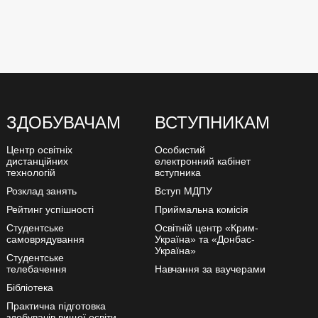
ЗДОБУВАЧАМ
ВСТУПНИКАМ
Центр освітніх
Особистий
дистанційних
електронний кабінет
технологій
вступника
Розклад занять
Вступ МДПУ
Рейтинг успішності
Приймальна комісія
Студентське
Освітній центр «Крим-
самоврядування
Україна» та «Донбас-
Україна»
Студентське
телебачення
Навчання за ваучерами
Бібліотека
Практична підготовка
здобувачів вищої освіти