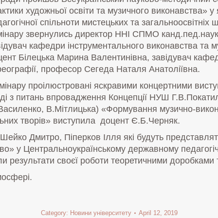
актики художньої освіти та музичного виконавства» у
агогічної спільноти мистецьких та загальноосвітніх 
мінару звернулись директор ННІ СПМО канд.пед.наук
відувач кафедри інструментального виконавства та м
цент Білецька Марина Валентинівна, завідувач кафедр
реографії, професор Сегеда Наталя Анатоліївна.
емінару проілюстровані яскравими концертними висту
іді з питань впровадження Концепції НУШ Г.В.Покатил
.Василенко, В.Мітлицька) «Формування музично-викон
льних творів» виступила доцент Є.Б.Черняк.
ейко Дмитро, Піперков Ілля які будуть представляти
цтво» у Центральноукраїнському державному педагогі
и результати своєї роботи теоретичними доробками 
тмосфері.
Category:
Новини університету
April 12, 2019