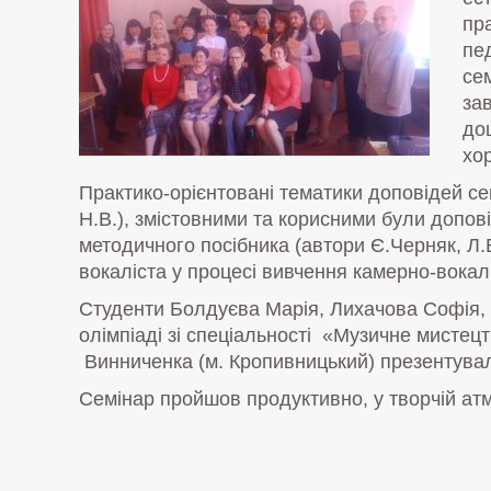
пр
пед
се
за
до
хо
Практико-орієнтовані тематики доповідей с
Н.В.), змістовними та корисними були допов
методичного посібника (автори Є.Черняк, Л
вокаліста у процесі вивчення камерно-вока
Студенти Болдуєва Марія, Лихачова Софія, Ш
олімпіаді зі спеціальності «Музичне мисте
Винниченка (м. Кропивницький) презентувал
Семінар пройшов продуктивно, у творчій а