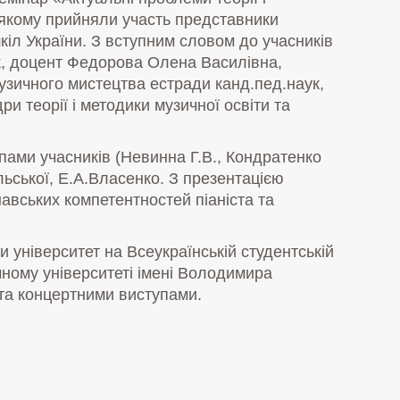
 якому прийняли участь представники
шкіл України. З вступним словом до учасників
, доцент Федорова Олена Василівна,
узичного мистецтва естради канд.пед.наук,
и теорії і методики музичної освіти та
пами учасників (Невинна Г.В., Кондратенко
ьської, Е.А.Власенко. З презентацією
авських компетентностей піаніста та
 університет на Всеукраїнській студентській
чному університеті імені Володимира
та концертними виступами.