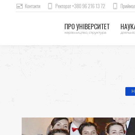
Контакти
Ректорат +380 96 216 13 72
Приймал
ПРО УНІВЕРСИТЕТ
НАУКА
керівництво, структура
діяльніс
You
H