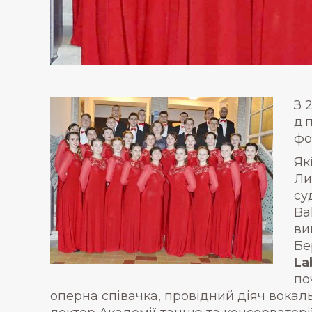
З 
д.
фо
Як
Ли
су
Ba
ви
Бе
La
по
оперна співачка, провідний діяч вокал