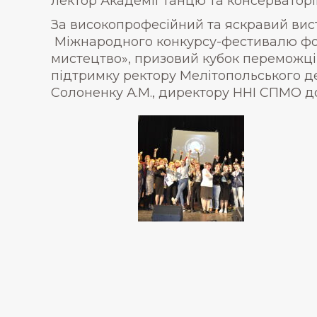
лектор Академії танцю та консерваторії
За високопрофесійний та яскравий ви
Міжнародного конкурсу-фестивалю фол
мистецтво», призовий кубок переможці
підтримку ректору Мелітопольського д
Солоненку А.М., директору ННІ СПМО до