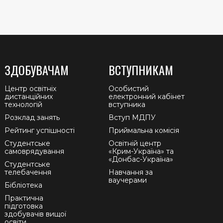
ЗДОБУВАЧАМ
ВСТУПНИКАМ
Центр освітніх
Особистий
дистанційних
електронний кабінет
технологій
вступника
Розклад занять
Вступ МДПУ
Рейтинг успішності
Приймальна комісія
Студентське
Освітній центр
самоврядування
«Крим-Україна» та
«Донбас-Україна»
Студентське
телебачення
Навчання за
ваучерами
Бібліотека
Практична
підготовка
здобувачів вищої
освіти