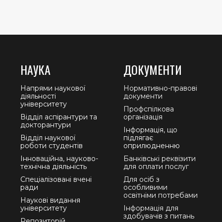
НАУКА
ДОКУМЕНТИ
Напрями наукової
Нормативно-правові
діяльності
документи
університету
Профспілкова
Відділ аспірантури та
організація
докторантури
Інформація, що
Відділ наукової
підлягає
роботи студентів
оприлюдненню
Інноваційна, науково-
Банківські реквізити
технічна діяльність
для оплати послуг
Спеціалізовані вчені
Для осіб з
ради
особливими
освітніми потребами
Наукові видання
університету
Інформація для
здобувачів з питань
Репозиторій