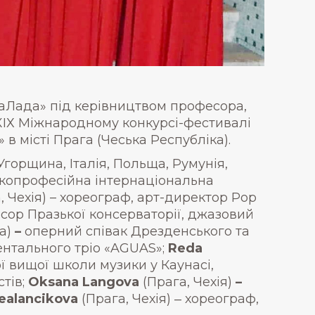
наЛада» під керівництвом професора,
 XXІХ Міжнародному конкурсі-фестивалі
в місті Прага (Чеська Республіка).
 Угорщина, Італія, Польща, Румунія,
сокопрофесійна інтернаціональна
, Чехія) – хореограф, арт-директор Pop
сор Празької консерваторії, джазовий
а)
–
оперний співак Дрезденського та
ентального тріо «AGUAS»;
Reda
 вищої школи музики у Каунасі,
тів;
Oksana Langova
(Прага, Чехія)
–
ealancikova
(Прага, Чехія) ‒ хореограф,