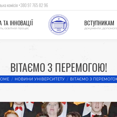
ьна комісія +380 97 765 82 96
 ТА ІННОВАЦІЇ
ВСТУПНИКАМ
ть, освітній процес
документи, допомог
ВІТАЄМО З ПЕРЕМОГОЮ!
 are here:
OME
НОВИНИ УНІВЕРСИТЕТУ
ВІТАЄМО З ПЕРЕМОГО