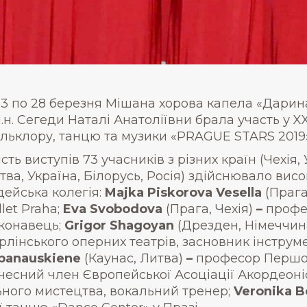
23 по 28 березня Мішана хорова капела «Дари
п.н. Сегеди Наталі Анатоліївни брала участь у
льклору, танцю та музики «PRAGUE STARS 2019» 
ість виступів 73 учасників з різних країн (Чехія,
тва, Україна, Білорусь, Росія) здійснювало ви
дейська колегія:
Majka Piskorova Vesella
(Прага
llet Praha;
Eva Svobodova
(Прага, Чехія)
–
профе
конавець;
Grigor Shagoyan
(Дрезден, Німеччин
рлінського оперних театрів, засновник інструм
banauskiene
(Каунас, Литва)
–
професор Першої
чесний член Європейської Асоціації Акордеоніс
ьного мистецтва, вокальний тренер;
Veronika B