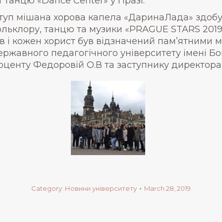
 танцю «Dance Center» у Празі.
ступ мішана хорова капела «ДаринаЛада» здоб
ьклору, танцю та музики «PRAGUE STARS 2019»
в і кожен хорист був відзначений пам’ятними м
ержавного педагогічного університету імені 
центу Федоровій О.В та заступнику директора с
Category:
Новини університету
March 28, 2019