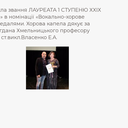
ула звання ЛАУРЕАТА 1 СТУПЕНЮ ХХІХ
 в номінації «Вокально-хорове
едалями. Хорова капела дякує за
Богдана Хмельницького професору
т.викл.Власенко Е.А.