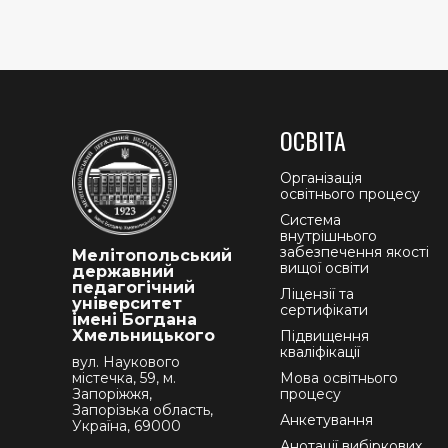
ОСВІТА
Організація
освітнього процесу
Система
внутрішнього
забезпечення якості
Мелітопольський
вищої освіти
державний
педагогічний
Ліцензії та
університет
сертифікати
імені Богдана
Хмельницького
Підвищення
кваліфікації
вул. Наукового
містечка, 59, м.
Мова освітнього
Запоріжжя,
процесу
Запорізька область,
Анкетування
Україна, 69000
Анотації вибіркових