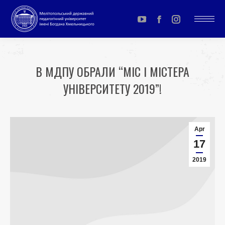
YouTube
Facebook
Instagram
page
page
page
opens
opens
opens
В МДПУ ОБРАЛИ “МІС І МІСТЕРА
in
in
in
УНІВЕРСИТЕТУ 2019”!
new
new
new
window
window
window
You are here:
Apr
17
2019