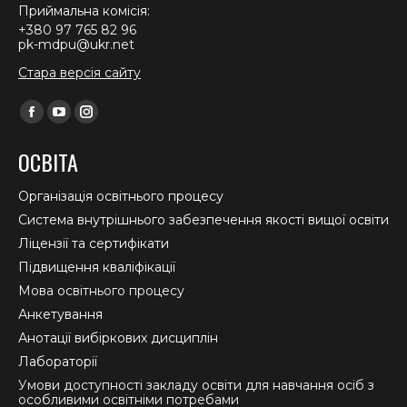
Приймальна комісія:
+380 97 765 82 96
pk-mdpu@ukr.net
Стара версія сайту
Find us on:
Facebook
YouTube
Instagram
page
page
page
ОСВІТА
opens
opens
opens
in
in
in
Організація освітнього процесу
new
new
new
Система внутрішнього забезпечення якості вищої освіти
window
window
window
Ліцензії та сертифікати
Підвищення кваліфікації
Мова освітнього процесу
Анкетування
Анотації вибіркових дисциплін
Лабораторії
Умови доступності закладу освіти для навчання осіб з
особливими освітніми потребами