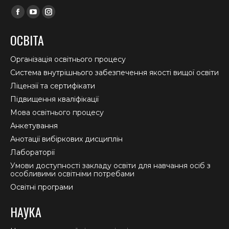
Find us on:
Facebook
YouTube
Instagram
page
page
page
ОСВІТА
opens
opens
opens
in
in
in
Організація освітнього процесу
new
new
new
Система внутрішнього забезпечення якості вищої освіти
window
window
window
Ліцензії та сертифікати
Підвищення кваліфікації
Мова освітнього процесу
Анкетування
Анотації вибіркових дисциплін
Лабораторії
Умови доступності закладу освіти для навчання осіб з
особливими освітніми потребами
Освітні програми
НАУКА