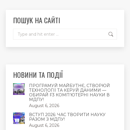
in
in
in
new
new
new
ПОШУК НА САЙТІ
window
window
window
Search:
НОВИНИ ТА ПОДІЇ
ПРОГРАМУЙ МАЙБУТНЄ, СТВОРЮЙ
ТЕХНОЛОГІЇ ТА КЕРУЙ ДАНИМИ —
ОБИРАЙ F3 КОМП’ЮТЕРНІ НАУКИ В
МДПУ!
August 6, 2026
ВСТУП 2026: ЧАС ТВОРИТИ НАУКУ
РАЗОМ З МДПУ!
August 6, 2026