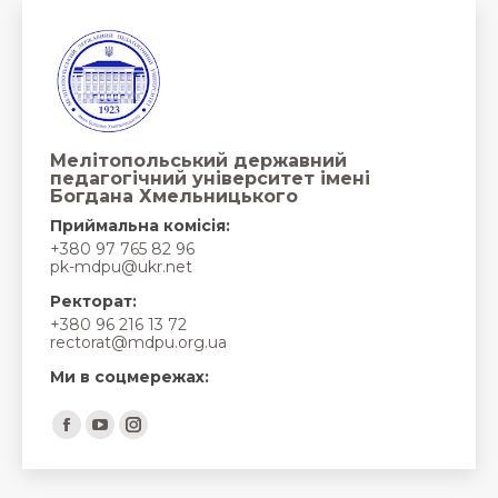
Мелітопольський державний
педагогічний університет імені
Богдана Хмельницького
Приймальна комісія:
+380 97 765 82 96
pk-mdpu@ukr.net
Ректорат:
+380 96 216 13 72
rectorat@mdpu.org.ua
Ми в соцмережах:
Find us on:
Facebook
YouTube
Instagram
page
page
page
opens
opens
opens