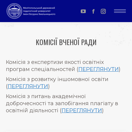
YouTube
Facebook
Instagram
page
page
page
opens
opens
opens
КОМІСІЇ ВЧЕНОЇ РАДИ
in
in
in
You are here:
new
new
new
window
window
window
Комісія з експертизи якості освітніх
програм спеціальностей (
ПЕРЕГЛЯНУТИ
)
Комісія з розвитку іншомовної освіти
(
ПЕРЕГЛЯНУТИ
)
Комісія з питань академічної
доброчесності та запобігання плагіату в
освітній діяльності (
ПЕРЕГЛЯНУТИ
)