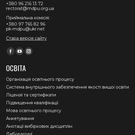
+380 96 216 13 72
rectorat@mdpu.org.ua
Приймальна комісія:
+380 97 765 82 96
pk-mdpu@ukr.net
Стара версія сайту
Find us on:
Facebook
YouTube
Instagram
page
page
page
ОСВІТА
opens
opens
opens
in
in
in
Організація освітнього процесу
new
new
new
Система внутрішнього забезпечення якості вищої освіти
window
window
window
Ліцензії та сертифікати
Підвищення кваліфікації
Мова освітнього процесу
Анкетування
Анотації вибіркових дисциплін
Лабораторії