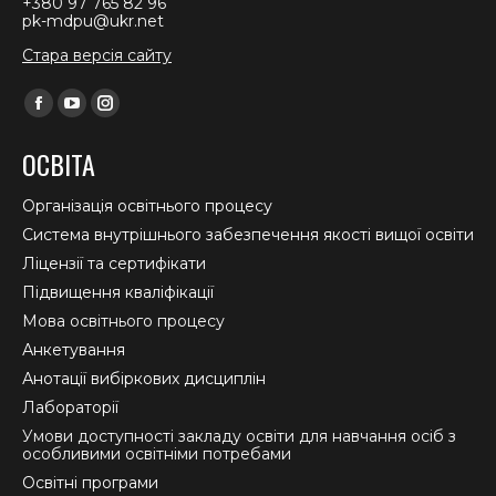
+380 97 765 82 96
pk-mdpu@ukr.net
Стара версія сайту
Find us on:
Facebook
YouTube
Instagram
page
page
page
ОСВІТА
opens
opens
opens
in
in
in
Організація освітнього процесу
new
new
new
Система внутрішнього забезпечення якості вищої освіти
window
window
window
Ліцензії та сертифікати
Підвищення кваліфікації
Мова освітнього процесу
Анкетування
Анотації вибіркових дисциплін
Лабораторії
Умови доступності закладу освіти для навчання осіб з
особливими освітніми потребами
Освітні програми