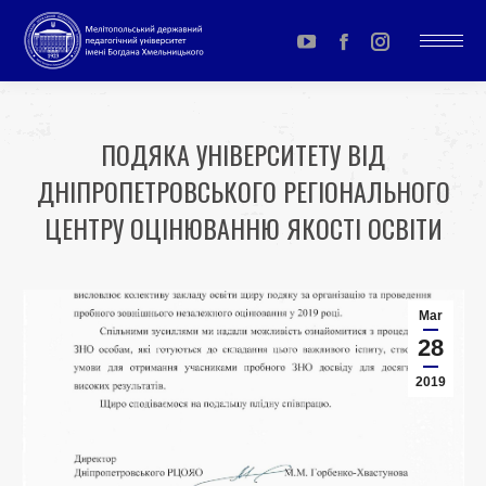
YouTube
Facebook
Instagram
page
page
page
opens
opens
opens
ПОДЯКА УНІВЕРСИТЕТУ ВІД
in
in
in
ДНІПРОПЕТРОВСЬКОГО РЕГІОНАЛЬНОГО
new
new
new
window
window
window
ЦЕНТРУ ОЦІНЮВАННЮ ЯКОСТІ ОСВІТИ
You are here:
Mar
28
2019