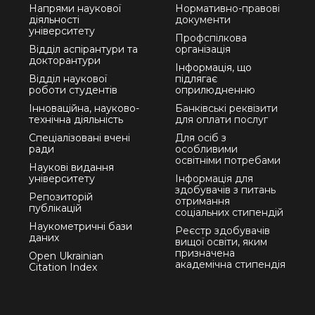
Напрями наукової
Нормативно-правові
діяльності
документи
університету
Профспілкова
Відділ аспірантури та
організація
докторантури
Інформація, що
Відділ наукової
підлягає
роботи студентів
оприлюдненню
Інноваційна, науково-
Банківські реквізити
технічна діяльність
для оплати послуг
Спеціалізовані вчені
Для осіб з
ради
особливими
освітніми потребами
Наукові видання
університету
Інформація для
здобувачів з питань
Репозиторій
отримання
публікацій
соціальних стипендій
Наукометричні бази
Реєстр здобувачів
даних
вищої освіти, яким
призначена
Open Ukrainian
академічна стипендія
Citation Index