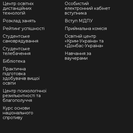
Центр освітніх
Особистий
дистанційних
електронний кабінет
технологій
вступника
Розклад занять
Вступ МДПУ
Рейтинг успішності
Приймальна комісія
Студентське
Освітній центр
самоврядування
«Крим-Україна» та
«Донбас-Україна»
Студентське
телебачення
Навчання за
ваучерами
Бібліотека
Практична
підготовка
здобувачів вищої
освіти
Центр психологічної
резильєнтності та
благополуччя
Курс основи
національного
спротиву