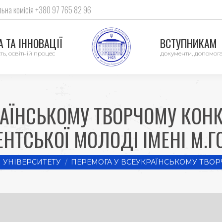
ьна комісія +380 97 765 82 96
 ТА ІННОВАЦІЇ
ВСТУПНИКАМ
ть, освітній процес
документи, допомог
РАЇНСЬКОМУ ТВОРЧОМУ КОНКУ
ЕНТСЬКОЇ МОЛОДІ ІМЕНІ М.Г
 УНІВЕРСИТЕТУ
ПЕРЕМОГА У ВСЕУКРАЇНСЬКОМУ ТВОР