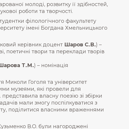
ованої молоді, розвитку її здібностей,
кової роботи та творчості.
студентки філологічного факультету
верситету імені Богдана Хмельницького
науковий керівник доцент
Шаров С.В.
) –
, поетичні твори та переклади творів
Шарова Т.М.
) – номінація
я Миколи Гоголя та університет
ими музеями, які провели для
. представила власну поезію зі збірки
ладачів мали змогу поспілкуватися з
тету, поділитися власними враженнями
 Кузьменко В.О. були нагороджені