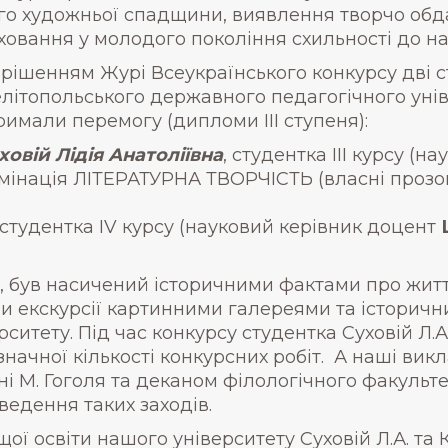
го художньої спадщини, виявлення творчо обдар
ховання у молодого покоління схильності до нау
 рішенням Журі Всеукраїнського конкурсу дві 
літопольського державного педагогічного уні
римали перемогу (дипломи ІІІ ступеня):
ховій Лідія Анатоліївна
, студентка ІІІ курсу (
мінація ЛІТЕРАТУРНА ТВОРЧІСТЬ (власні прозові
 студентка ІV курсу (науковий керівник доцент
, був насичений історичними фактами про житт
ли екскурсії картинними галереями та історичн
рситету. Під час конкурсу студентка Суховій Л.А
 значної кількості конкурсних робіт. А наші вик
ні М. Гоголя та деканом філологічного факуль
ведення таких заходів.
ої освіти нашого університету Суховій Л.А. та