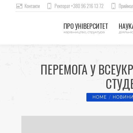
Контакти
Ректорат +380 96 216 13 72
Приймал
ПРО УНІВЕРСИТЕТ
НАУКА
керівництво, структура
діяльніс
ПЕРЕМОГА У ВСЕУК
СТУД
You are here:
HOME
НОВИНИ