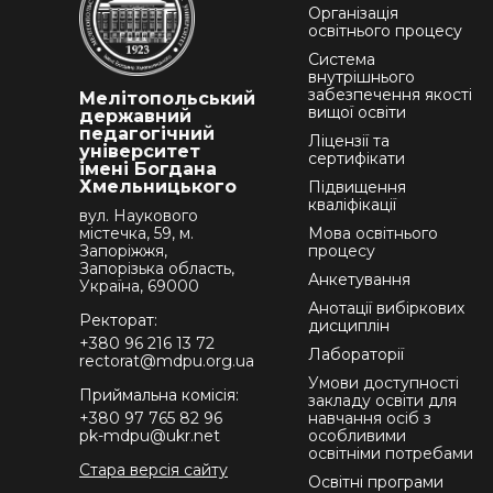
Організація
освітнього процесу
Система
внутрішнього
забезпечення якості
Мелітопольський
вищої освіти
державний
педагогічний
Ліцензії та
університет
сертифікати
імені Богдана
Хмельницького
Підвищення
кваліфікації
вул. Наукового
містечка, 59, м.
Мова освітнього
Запоріжжя,
процесу
Запорізька область,
Анкетування
Україна, 69000
Анотації вибіркових
Ректорат:
дисциплін
+380 96 216 13 72
Лабораторії
rectorat@mdpu.org.ua
Умови доступності
Приймальна комісія:
закладу освіти для
+380 97 765 82 96
навчання осіб з
pk-mdpu@ukr.net
особливими
освітніми потребами
Стара версія сайту
Освітні програми