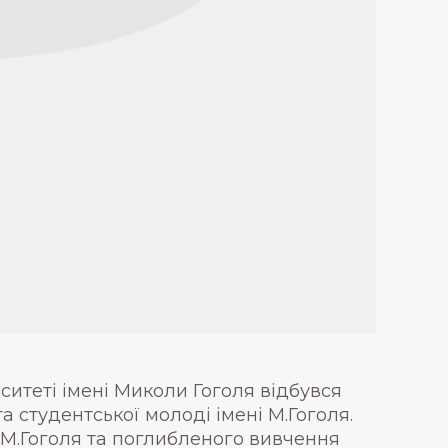
рситеті імені Миколи Гоголя відбувся
та студентської молоді імені М.Гоголя.
М.Гоголя та поглибленого вивчення