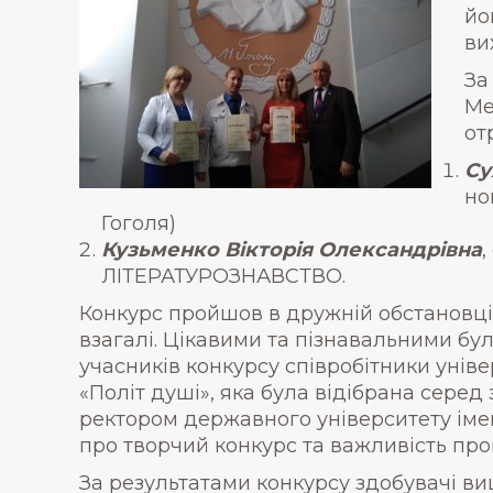
йо
ви
За
Ме
от
Су
но
Гоголя)
Кузьменко Вікторія Олександрівна
,
ЛІТЕРАТУРОЗНАВСТВО.
Конкурс пройшов в дружній обстановці
взагалі. Цікавими та пізнавальними бу
учасників конкурсу співробітники уніве
«Політ душі», яка була відібрана серед
ректором державного університету іме
про творчий конкурс та важливість про
За результатами конкурсу здобувачі вищ