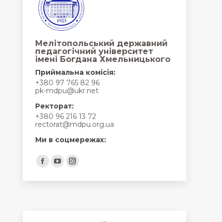
Мелітопольський державний
педагогічний університет
імені Богдана Хмельницького
Приймальна комісія:
+380 97 765 82 96
pk-mdpu@ukr.net
Ректорат:
+380 96 216 13 72
rectorat@mdpu.org.ua
Ми в соцмережах:
Find us on:
Facebook
YouTube
Instagram
page
page
page
opens
opens
opens
in
in
in
new
new
new