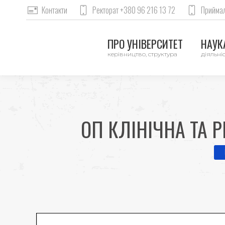
Контакти
Ректорат +380 96 216 13 72
Приймал
ПРО УНІВЕРСИТЕТ
НАУКА
керівництво, структура
діяльніс
ОП КЛІНІЧНА ТА Р
Yo