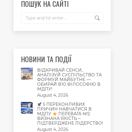
ПОШУК НА САЙТІ
window
window
window
Search:
НОВИНИ ТА ПОДІЇ
ВІДКРИВАЙ СЕНСИ,
АНАЛІЗУЙ СУСПІЛЬСТВО ТА
ФОРМУЙ МАЙБУТНЄ —
ОБИРАЙ В10 ФІЛОСОФІЮ В
МДПУ!
August 4, 2026
5 ПЕРЕКОНЛИВИХ
ПРИЧИН НАВЧАТИСЯ В
МДПУ
ПЕРЕВАГА №2.
ВИЗНАНА ЯКІСТЬ –
ПІДТВЕРДЖЕНЕ ЛІДЕРСТВО!
August 4, 2026