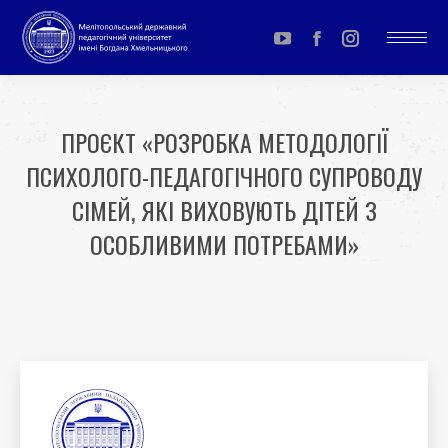
YouTube
Facebook
Instagram
page
page
page
opens
opens
opens
ПРОЄКТ «РОЗРОБКА МЕТОДОЛОГІЇ
in
in
in
ПСИХОЛОГО-ПЕДАГОГІЧНОГО СУПРОВОДУ
new
new
new
window
window
window
СІМЕЙ, ЯКІ ВИХОВУЮТЬ ДІТЕЙ З
ОСОБЛИВИМИ ПОТРЕБАМИ»
You are here: