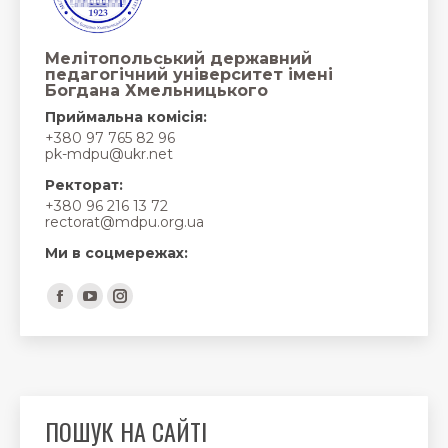
Мелітопольський державний
педагогічний університет імені
Богдана Хмельницького
Приймальна комісія:
+380 97 765 82 96
pk-mdpu@ukr.net
Ректорат:
+380 96 216 13 72
rectorat@mdpu.org.ua
Ми в соцмережах:
Find us on:
Facebook
YouTube
Instagram
page
page
page
opens
opens
opens
in
in
in
new
new
new
ПОШУК НА САЙТІ
window
window
window