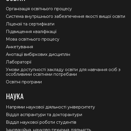
opens
opens
opens
in
in
in
Організація освітнього процесу
new
new
new
Система внутрішнього забезпечення якості вищої освіти
window
window
window
Ліцензії та сертифікати
Підвищення кваліфікації
Мова освітнього процесу
Анкетування
Анотації вибіркових дисциплін
Лабораторії
Умови доступності закладу освіти для навчання осіб з
особливими освітніми потребами
Освітні програми
НАУКА
Напрями наукової діяльності університету
Відділ аспірантури та докторантури
Відділ наукової роботи студентів
Інноваційна, науково-технічна діяльність