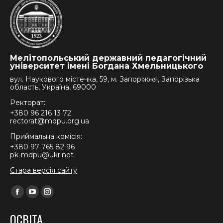
Мелітопольський державний педагогічний
університет імені Богдана Хмельницького
вул. Наукового містечка, 59, м. Запоріжжя, Запорізька
область, Україна, 69000
Ректорат:
+380 96 216 13 72
rectorat@mdpu.org.ua
Приймальна комісія:
+380 97 765 82 96
pk-mdpu@ukr.net
Стара версія сайту
Find us on:
Facebook
YouTube
Instagram
page
page
page
ОСВІТА