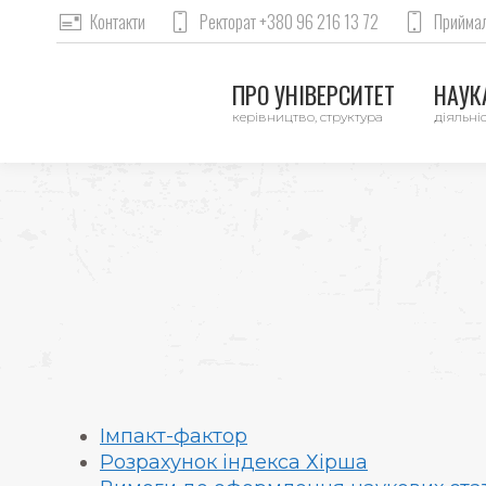
Контакти
Ректорат +380 96 216 13 72
Приймал
ПРО УНІВЕРСИТЕТ
НАУКА
керівництво, структура
діяльніс
Імпакт-фактор
Розрахунок індекса Хірша