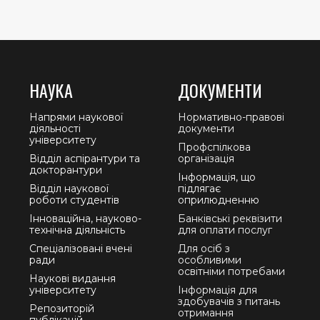
НАУКА
ДОКУМЕНТИ
Напрями наукової
Нормативно-правові
діяльності
документи
університету
Профспілкова
Відділ аспірантури та
організація
докторантури
Інформація, що
Відділ наукової
підлягає
роботи студентів
оприлюдненню
Інноваційна, науково-
Банківські реквізити
технічна діяльність
для оплати послуг
Спеціалізовані вчені
Для осіб з
ради
особливими
освітніми потребами
Наукові видання
університету
Інформація для
здобувачів з питань
Репозиторій
отримання