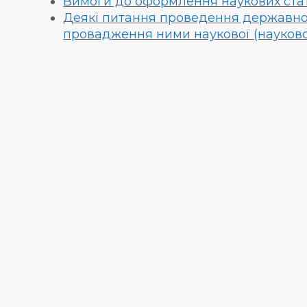
Вимоги до оформлення наукових ста
Деякі питання проведення державної 
провадження ними наукової (науково-