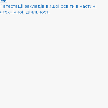
тей
атестації закладів вищої освіти в частині
технічної) діяльності