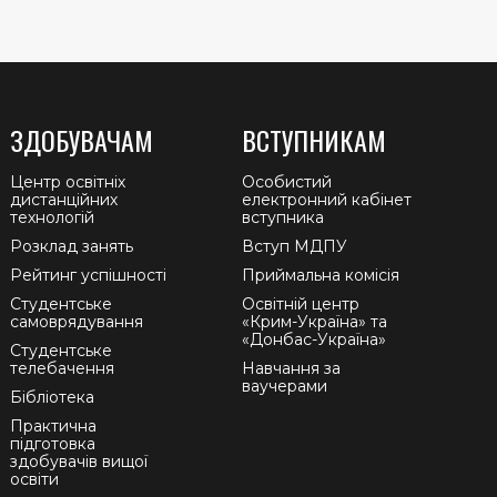
ЗДОБУВАЧАМ
ВСТУПНИКАМ
Центр освітніх
Особистий
дистанційних
електронний кабінет
технологій
вступника
Розклад занять
Вступ МДПУ
Рейтинг успішності
Приймальна комісія
Студентське
Освітній центр
самоврядування
«Крим-Україна» та
«Донбас-Україна»
Студентське
телебачення
Навчання за
ваучерами
Бібліотека
Практична
підготовка
здобувачів вищої
освіти