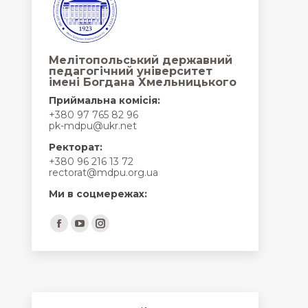
Мелітопольський державний
педагогічний університет
імені Богдана Хмельницького
Приймальна комісія:
+380 97 765 82 96
pk-mdpu@ukr.net
Ректорат:
+380 96 216 13 72
rectorat@mdpu.org.ua
Ми в соцмережах:
Find us on:
Facebook
YouTube
Instagram
page
page
page
opens
opens
opens
in
in
in
new
new
new