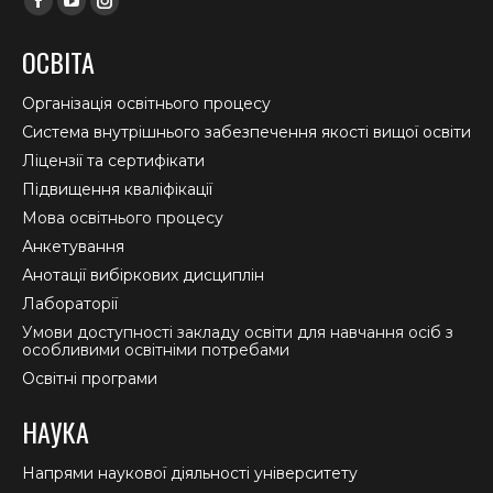
Facebook
YouTube
Instagram
page
page
page
ОСВІТА
opens
opens
opens
in
in
in
Організація освітнього процесу
new
new
new
Система внутрішнього забезпечення якості вищої освіти
window
window
window
Ліцензії та сертифікати
Підвищення кваліфікації
Мова освітнього процесу
Анкетування
Анотації вибіркових дисциплін
Лабораторії
Умови доступності закладу освіти для навчання осіб з
особливими освітніми потребами
Освітні програми
НАУКА
Напрями наукової діяльності університету