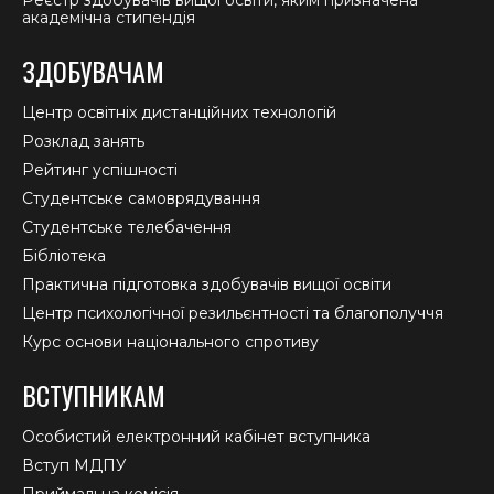
Реєстр здобувачів вищої освіти, яким призначена
академічна стипендія
ЗДОБУВАЧАМ
Центр освітніх дистанційних технологій
Розклад занять
Рейтинг успішності
Студентське самоврядування
Студентське телебачення
Бібліотека
Практична підготовка здобувачів вищої освіти
Центр психологічної резильєнтності та благополуччя
Курс основи національного спротиву
ВСТУПНИКАМ
Особистий електронний кабінет вступника
Вступ МДПУ