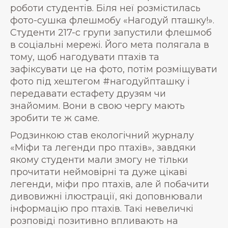
роботи студентів. Біля неї розмістилась
фото-сушка флешмобу «Нагодуй пташку!».
Студенти 217-с групи запустили флешмоб
в соціальні мережі. Його мета полягала в
тому, щоб нагодувати птахів та
зафіксувати це на фото, потім розміщувати
фото під хештегом #нагодуйпташку і
передавати естафету друзям чи
знайомим. Вони в свою чергу мають
зробити те ж саме.
Родзинкою став екологічний журналу
«Міфи та легенди про птахів», завдяки
якому студенти мали змогу не тільки
прочитати неймовірні та дуже цікаві
легенди, міфи про птахів, але й побачити
дивовижні ілюстрації, які доповнювали
інформацію про птахів. Такі невеличкі
розповіді позитивно впливають на