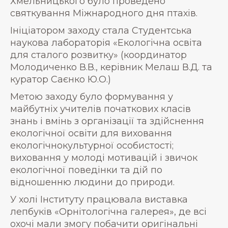
Хмельницького було проведено
святкування Міжнародного дня птахів.
Ініціатором заходу стала Студентська
наукова лабораторія «Екологічна освіта
для сталого розвитку» (координатор
Молодиченко В.В., керівник Мелаш В.Д. та
куратор Саєнко Ю.О.)
Метою заходу було формування у
майбутніх учителів початкових класів
знань і вмінь з організації та здійснення
екологічної освіти для виховання
екологічнокультурної особистості;
виховання у молоді мотивацій і звичок
екологічної поведінки та дій по
відношенню людини до природи.
У холі Інституту працювала виставка
лепбуків «Орнітологічна галерея», де всі
охочі мали змогу побачити оригінальні