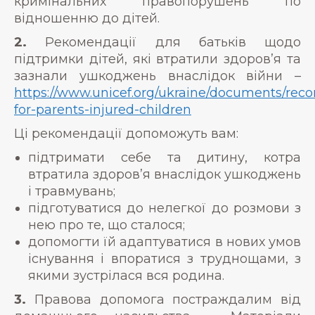
кримінальних правопорушень по
відношенню до дітей.
2.
Рекомендації для батьків щодо
підтримки дітей, які втратили здоров’я та
зазнали ушкоджень внаслідок війни –
https://www.unicef.org/ukraine/documents/re
for-parents-injured-children
Ці рекомендації допоможуть вам:
підтримати себе та дитину, котра
втратила здоров’я внаслідок ушкоджень
і травмувань;
підготуватися до нелегкої до розмови з
нею про те, що сталося;
допомогти їй адаптуватися в нових умов
існування і впоратися з труднощами, з
якими зустрілася вся родина.
3.
Правова допомога постраждалим від