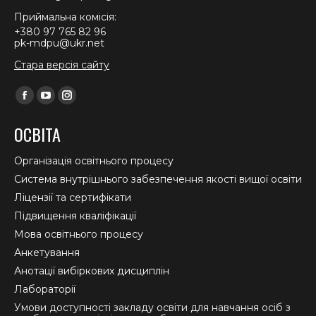
Приймальна комісія:
+380 97 765 82 96
pk-mdpu@ukr.net
Стара версія сайту
Find us on:
Facebook
YouTube
Instagram
page
page
page
ОСВІТА
opens
opens
opens
in
in
in
Організація освітнього процесу
new
new
new
Система внутрішнього забезпечення якості вищої освіти
window
window
window
Ліцензії та сертифікати
Підвищення кваліфікації
Мова освітнього процесу
Анкетування
Анотації вибіркових дисциплін
Лабораторії
Умови доступності закладу освіти для навчання осіб з