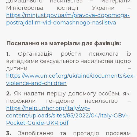
домашнього насильства – Матеріали
Міністерства юстиції України –
https://minjust.gov.ua/m/pravova-dopomoga-
postrajdalim-vid-domashnogo-nasilstva
Посилання на матеріали для фахівців:
1.
Організація роботи психолога із
випадками сексуального насильства щодо
дитини –
https://www.unicef.org/ukraine/documents/sex-
violence-and-children
2.
Як надати першу допомогу особам, які
пережили гендерне насильство –
https://help.unhcr.org/italy/wp-
content/uploads/sites/85/2022/04/Italy-GBV-
Pocket-Guide-UKR.pdf
3.
Запобігання та протидія проявам