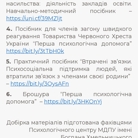
насильства: діяльність закладів освіти.
Навчально-методичний посібник –
https://uni.cf/39MZljt
4.
Посібник для членів загону швидкого
реагування Товариства Червоного Хреста
України “Перша психологічна допомога”
https://bit.ly/3tTbH0k
5.
Практичний посібник “Втрачені зв’язки.
Психосоціальна підтримка людей, які
втратили зв’язок з членами своєї родини”
–
https://bit.ly/3OysAFn
6.
Брошура “Перша психологічна
допомога” –
https://bit.ly/3HKOnYj
Добірка матеріалів підготована фахівцями
Психологічного центру МДПУ імені
Богдана Хмельницького