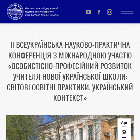
YouTube
Facebook
Instagram
page
page
page
opens
opens
opens
ІІ ВСЕУКРАЇНСЬКА НАУКОВО-ПРАКТИЧНА
in
in
in
КОНФЕРЕНЦІЯ З МІЖНАРОДНОЮ УЧАСТЮ
new
new
new
window
window
window
«ОСОБИСТІСНО-ПРОФЕСІЙНИЙ РОЗВИТОК
УЧИТЕЛЯ НОВОЇ УКРАЇНСЬКОЇ ШКОЛИ:
СВІТОВІ ОСВІТНІ ПРАКТИКИ, УКРАЇНСЬКИЙ
КОНТЕКСТ»
You are here:
Apr
9