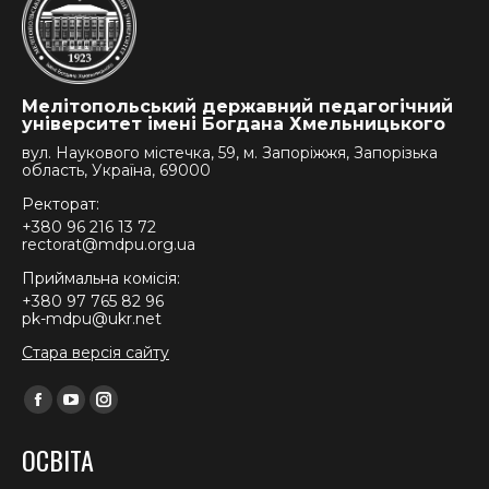
Мелітопольський державний педагогічний
університет імені Богдана Хмельницького
вул. Наукового містечка, 59, м. Запоріжжя, Запорізька
область, Україна, 69000
Ректорат:
+380 96 216 13 72
rectorat@mdpu.org.ua
Приймальна комісія:
+380 97 765 82 96
pk-mdpu@ukr.net
Стара версія сайту
Find us on:
Facebook
YouTube
Instagram
page
page
page
ОСВІТА
opens
opens
opens