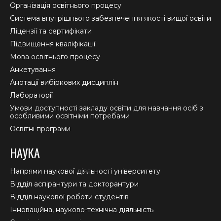
in
in
in
Організація освітнього процесу
new
new
new
Система внутрішнього забезпечення якості вищої освіти
window
window
window
Ліцензії та сертифікати
Підвищення кваліфікації
Мова освітнього процесу
Анкетування
Анотації вибіркових дисциплін
Лабораторії
Умови доступності закладу освіти для навчання осіб з
особливими освітніми потребами
Освітні програми
НАУКА
Напрями наукової діяльності університету
Відділ аспірантури та докторантури
Відділ наукової роботи студентів
Інноваційна, науково-технічна діяльність