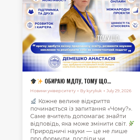
ОБИРАЮ МДПУ, ТОМУ ЩО…
Новини університету
By
kyryliuk
July 29, 2026
Кожне велике відкриття
починається із запитання «Чому?».
Саме вчитель допомагає знайти
відповідь, яка може змінити світ.
Природничі науки — це не лише
про формули, досліди чи