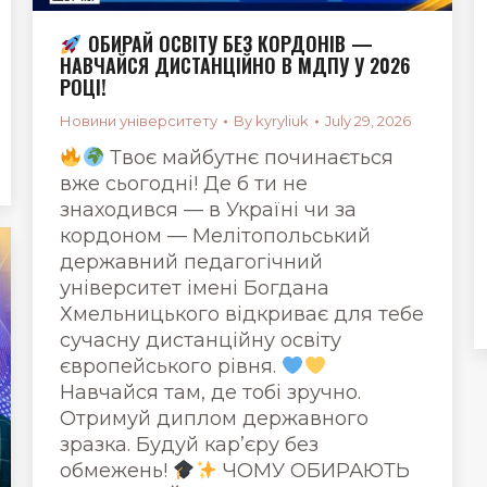
ОБИРАЙ ОСВІТУ БЕЗ КОРДОНІВ —
НАВЧАЙСЯ ДИСТАНЦІЙНО В МДПУ У 2026
РОЦІ!
Новини університету
By
kyryliuk
July 29, 2026
Твоє майбутнє починається
вже сьогодні! Де б ти не
знаходився — в Україні чи за
кордоном — Мелітопольський
державний педагогічний
університет імені Богдана
Хмельницького відкриває для тебе
сучасну дистанційну освіту
європейського рівня.
Навчайся там, де тобі зручно.
Отримуй диплом державного
зразка. Будуй кар’єру без
обмежень!
ЧОМУ ОБИРАЮТЬ