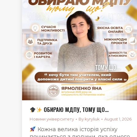
ОБИРАЮ МДПУ, ТОМУ ЩО…
Новини університету
By
kyryliuk
August 1, 2026
Кожна велика історія успіху
починається з людини, яка одного