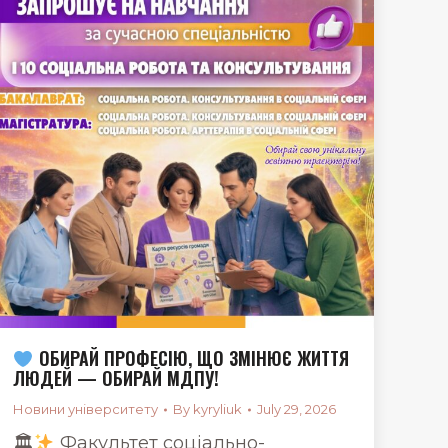
ОБИРАЙ ПРОФЕСІЮ, ЩО ЗМІНЮЄ ЖИТТЯ
ЛЮДЕЙ — ОБИРАЙ МДПУ!
Новини університету
By
kyryliuk
July 29, 2026
🏛
Факультет соціально-