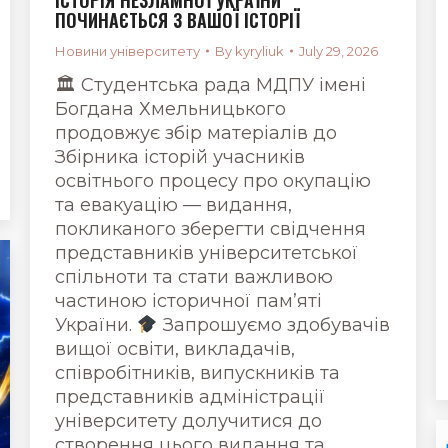
ПОЧИНАЄТЬСЯ З ВАШОЇ ІСТОРІЇ
Новини університету
By
kyryliuk
July 29, 2026
🏛 Студентська рада МДПУ імені
Богдана Хмельницького
продовжує збір матеріалів до
Збірника історій учасників
освітнього процесу про окупацію
та евакуацію — видання,
покликаного зберегти свідчення
представників університетської
спільноти та стати важливою
частиною історичної пам’яті
України.
Запрошуємо здобувачів
вищої освіти, викладачів,
співробітників, випускників та
представників адміністрації
університету долучитися до
створення цього видання та