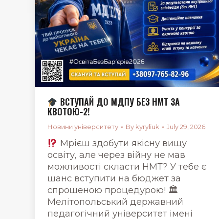
ВСТУПАЙ ДО МДПУ БЕЗ НМТ ЗА
КВОТОЮ-2!
Новини університету
By
kyryliuk
July 29, 2026
Мрієш здобути якісну вищу
освіту, але через війну не мав
можливості скласти НМТ? У тебе є
шанс вступити на бюджет за
спрощеною процедурою! 🏛
Мелітопольський державний
педагогічний університет імені