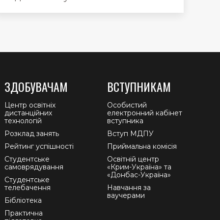
ЗДОБУВАЧАМ
ВСТУПНИКАМ
Центр освітніх
Особистий
дистанційних
електронний кабінет
технологій
вступника
Розклад занять
Вступ МДПУ
Рейтинг успішності
Приймальна комісія
Студентське
Освітній центр
самоврядування
«Крим-Україна» та
«Донбас-Україна»
Студентське
телебачення
Навчання за
ваучерами
Бібліотека
Практична