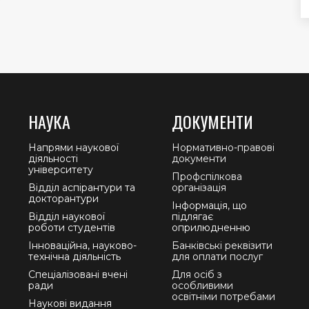
НАУКА
ДОКУМЕНТИ
Напрями наукової
Нормативно-правові
діяльності
документи
університету
Профспілкова
Відділ аспірантури та
організація
докторантури
Інформація, що
Відділ наукової
підлягає
роботи студентів
оприлюдненню
Інноваційна, науково-
Банківські реквізити
технічна діяльність
для оплати послуг
Спеціалізовані вчені
Для осіб з
ради
особливими
освітніми потребами
Наукові видання