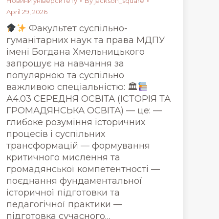
Новини університету
By
jackson_square
April 29, 2026
Факультет суспільно-
гуманітарних наук та права МДПУ
імені Богдана Хмельницького
запрошує на навчання за
популярною та суспільно
важливою спеціальністю: 🏛
А4.03 СЕРЕДНЯ ОСВІТА (ІСТОРІЯ ТА
ГРОМАДЯНСЬКА ОСВІТА) — це: —
глибоке розуміння історичних
процесів і суспільних
трансформацій — формування
критичного мислення та
громадянської компетентності —
поєднання фундаментальної
історичної підготовки та
педагогічної практики —
підготовка сучасного…