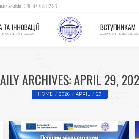
ьна комісія +380 97 765 82 96
 ТА ІННОВАЦІЇ
ВСТУПНИКАМ
ть, освітній процес
документи, допомог
AILY ARCHIVES:
APRIL 29, 20
You are here:
HOME
2026
APRIL
29