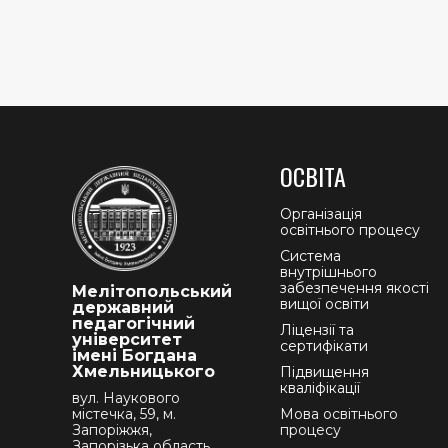
ОСВІТА
Організація
освітнього процесу
Система
внутрішнього
забезпечення якості
Мелітопольський
вищої освіти
державний
педагогічний
Ліцензії та
університет
сертифікати
імені Богдана
Хмельницького
Підвищення
кваліфікації
вул. Наукового
містечка, 59, м.
Мова освітнього
Запоріжжя,
процесу
Запорізька область,