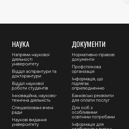
НАУКА
ДОКУМЕНТИ
Напрями наукової
Нормативно-правові
діяльності
документи
університету
Профспілкова
Відділ аспірантури та
організація
докторантури
Інформація, що
Відділ наукової
підлягає
роботи студентів
оприлюдненню
Інноваційна, науково-
Банківські реквізити
технічна діяльність
для оплати послуг
Спеціалізовані вчені
Для осіб з
ради
особливими
освітніми потребами
Наукові видання
університету
Інформація для