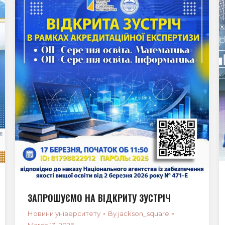
ЗАПРОШУЄМО НА ВІДКРИТУ ЗУСТРІЧ
Новини університету
By
jackson_square