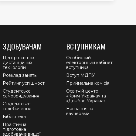
ЗДОБУВАЧАМ
ВСТУПНИКАМ
Центр освітніх
Особистий
дистанційних
електронний кабінет
технологій
вступника
Розклад занять
Вступ МДПУ
Рейтинг успішності
Приймальна комісія
Студентське
Освітній центр
самоврядування
«Крим-Україна» та
«Донбас-Україна»
Студентське
телебачення
Навчання за
ваучерами
Бібліотека
Практична
підготовка
здобувачів вищої