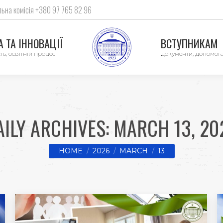
ьна комісія +380 97 765 82 96
 ТА ІННОВАЦІЇ
ВСТУПНИКАМ
ть, освітній процес
документи, допомог
AILY ARCHIVES:
MARCH 13, 20
You are here:
HOME
2026
MARCH
13