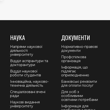
НАУКА
ДОКУМЕНТИ
Напрями наукової
Нормативно-правові
діяльності
документи
університету
Профспілкова
Відділ аспірантури та
організація
докторантури
Інформація, що
Відділ наукової
підлягає
роботи студентів
оприлюдненню
Інноваційна, науково-
Банківські реквізити
технічна діяльність
для оплати послуг
Спеціалізовані вчені
Для осіб з
ради
особливими
освітніми потребами
Наукові видання
університету
Інформація для