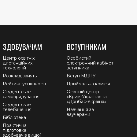
ЗДОБУВАЧАМ
ВСТУПНИКАМ
Центр освітніх
Особистий
дистанційних
електронний кабінет
технологій
вступника
Розклад занять
Вступ МДПУ
Рейтинг успішності
Приймальна комісія
Студентське
Освітній центр
самоврядування
«Крим-Україна» та
«Донбас-Україна»
Студентське
телебачення
Навчання за
ваучерами
Бібліотека
Практична
підготовка
здобувачів вищої