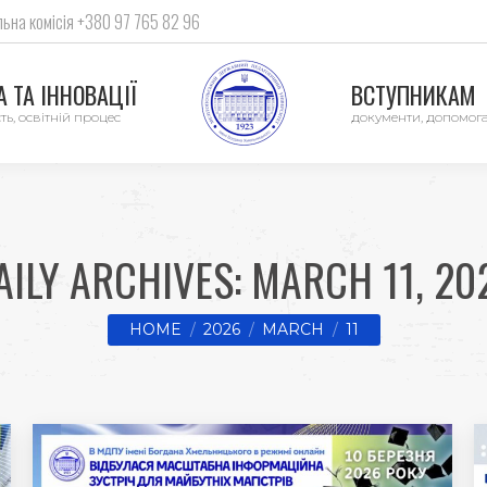
ьна комісія +380 97 765 82 96
 ТА ІННОВАЦІЇ
ВСТУПНИКАМ
ть, освітній процес
документи, допомог
AILY ARCHIVES:
MARCH 11, 20
You are here:
HOME
2026
MARCH
11