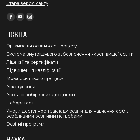
Стара версія сайту
Find us on:
Facebook
YouTube
Instagram
page
page
page
ОСВІТА
opens
opens
opens
in
in
in
Організація освітнього процесу
new
new
new
Система внутрішнього забезпечення якості вищої освіти
window
window
window
Ліцензії та сертифікати
Підвищення кваліфікації
Мова освітнього процесу
Анкетування
Анотації вибіркових дисциплін
Лабораторії
Умови доступності закладу освіти для навчання осіб з
особливими освітніми потребами
Освітні програми
НАУКА