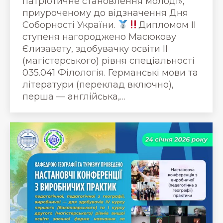
патріотичне становлення молоді»,
приуроченому до відзначення Дня
Соборності України.
Дипломом ІІ
ступеня нагороджено Масюкову
Єлизавету, здобувачку освіти ІІ
(магістерського) рівня спеціальності
035.041 Філологія. Германські мови та
літератури (переклад включно),
перша — англійська,…