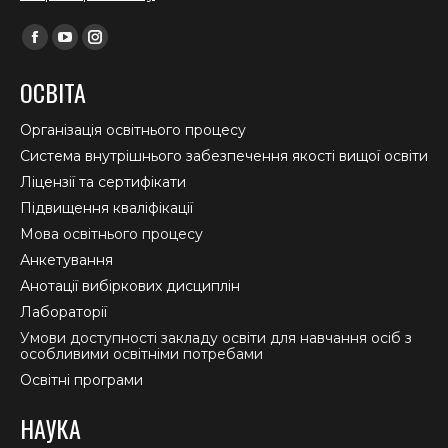
Find us on:
Facebook
YouTube
Instagram
page
page
page
ОСВІТА
opens
opens
opens
in
in
in
Організація освітнього процесу
new
new
new
Система внутрішнього забезпечення якості вищої освіти
window
window
window
Ліцензії та сертифікати
Підвищення кваліфікації
Мова освітнього процесу
Анкетування
Анотації вибіркових дисциплін
Лабораторії
Умови доступності закладу освіти для навчання осіб з
особливими освітніми потребами
Освітні програми
НАУКА