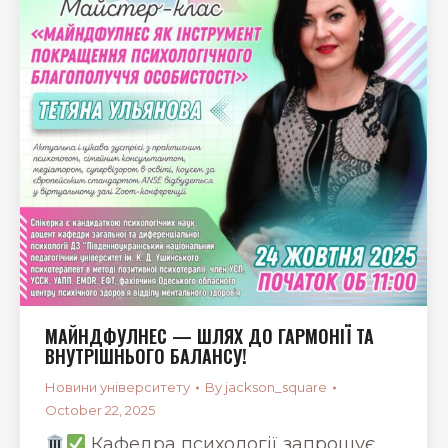
МАЙНДФУЛНЕС — ШЛЯХ ДО ГАРМОНІЇ ТА
ВНУТРІШНЬОГО БАЛАНСУ!
Новини університету
By
jackson_square
October 22, 2025
Кафедра психології запрошує