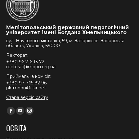
Мелітопольський державний педагогічний
університет імені Богдана Хмельницького
вул. Наукового містечка, 59, м. Запоріжжя, Запорізька
область, Україна, 69000
Ректорат:
+380 96 216 13 72
rectorat@mdpu.org.ua
Приймальна комісія:
+380 97 765 82 96
pk-mdpu@ukr.net
Стара версія сайту
Find us on:
Facebook
YouTube
Instagram
page
page
page
ОСВІТА
opens
opens
opens
in
in
in