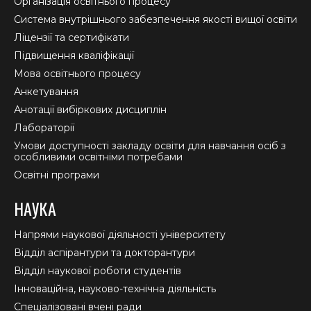
Організація освітнього процесу
new
new
new
Система внутрішнього забезпечення якості вищої освіти
window
window
window
Ліцензії та сертифікати
Підвищення кваліфікації
Мова освітнього процесу
Анкетування
Анотації вибіркових дисциплін
Лабораторії
Умови доступності закладу освіти для навчання осіб з
особливими освітніми потребами
Освітні програми
НАУКА
Напрями наукової діяльності університету
Відділ аспірантури та докторантури
Відділ наукової роботи студентів
Інноваційна, науково-технічна діяльність
Спеціалізовані вчені ради