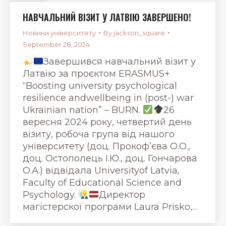
НАВЧАЛЬНИЙ ВІЗИТ У ЛАТВІЮ ЗАВЕРШЕНО!
Новини університету
By
jackson_square
September 28, 2024
Завершився навчальний візит у
Латвію за проєктом ERASMUS+
“Boosting university psychological
resilience andwellbeing in (post-) war
Ukrainian nation” – BURN.
26
вересня 2024 року, четвертий день
візиту, робоча група від нашого
університету (доц. Прокоф’єва О.О.,
доц. Остополець І.Ю., доц. Гончарова
О.А.) відвідала Universityof Latvia,
Faculty of Educational Science and
Psychology.
Директор
магістерскої програми Laura Prisko,…