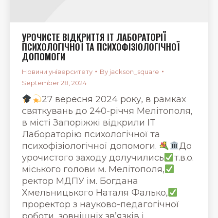
УРОЧИСТЕ ВІДКРИТТЯ ІТ ЛАБОРАТОРІЇ
ПСИХОЛОГІЧНОЇ ТА ПСИХОФІЗІОЛОГІЧНОЇ
ДОПОМОГИ
Новини університету
By
jackson_square
September 28, 2024
27 вересня 2024 року, в рамках
святкувань до 240-річчя Мелітополя,
в місті Запоріжжі відкрили IT
Лабораторію психологічної та
психофізіологічної допомоги.
До
урочистого заходу долучились
т.в.о.
міського голови м. Мелітополя,
ректор МДПУ ім. Богдана
Хмельницького Наталя Фалько,
проректор з науково-педагогічної
роботи, зовнішніх зв’язків і