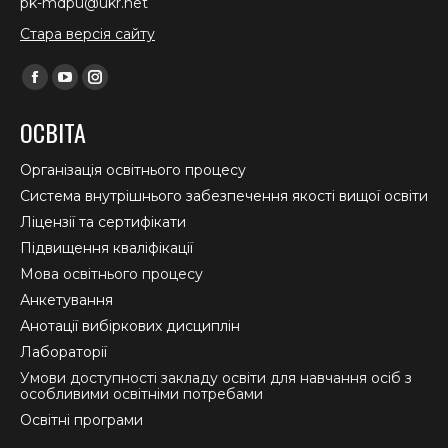
pk-mdpu@ukr.net
Стара версія сайту
Find us on:
Facebook
YouTube
Instagram
page
page
page
ОСВІТА
opens
opens
opens
in
in
in
Організація освітнього процесу
new
new
new
Система внутрішнього забезпечення якості вищої освіти
window
window
window
Ліцензії та сертифікати
Підвищення кваліфікації
Мова освітнього процесу
Анкетування
Анотації вибіркових дисциплін
Лабораторії
Умови доступності закладу освіти для навчання осіб з
особливими освітніми потребами
Освітні програми