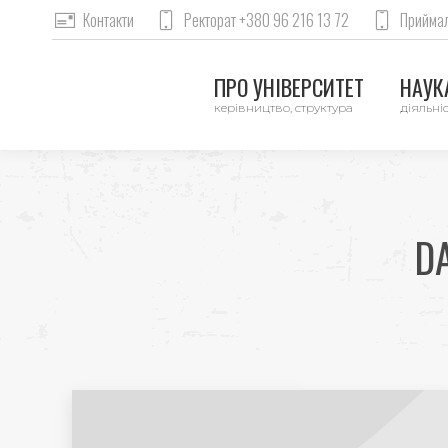
Контакти
Ректорат +380 96 216 13 72
Приймал
ПРО УНІВЕРСИТЕТ
НАУКА
керівництво, структура
діяльніс
D