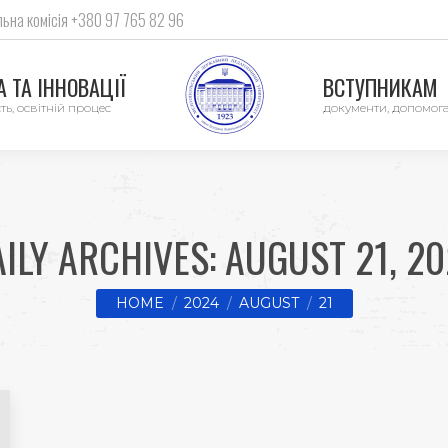
ьна комісія +380 97 765 82 96
 ТА ІННОВАЦІЇ
ВСТУПНИКАМ
ть, освітній процес
документи, допомог
AILY ARCHIVES:
AUGUST 21, 2
You are here:
HOME
2024
AUGUST
21