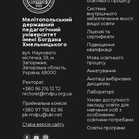
освітнього процесу
Система
внутрішнього
забезпечення якості
Мелітопольський
вищої освіти
державний
педагогічний
Ліцензії та
університет
сертифікати
імені Богдана
Хмельницького
Підвищення
кваліфікації
вул. Наукового
містечка, 59, м.
Мова освітнього
Запоріжжя,
процесу
Запорізька область,
Анкетування
Україна, 69000
Анотації вибіркових
Ректорат:
дисциплін
+380 96 216 13 72
Лабораторії
rectorat@mdpu.org.ua
Умови доступності
Приймальна комісія:
закладу освіти для
+380 97 765 82 96
навчання осіб з
pk-mdpu@ukr.net
особливими
освітніми потребами
Стара версія сайту
Освітні програми
Find us on: