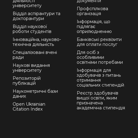
діяльності
документи
університету
Профспілкова
Відділ аспірантури та
організація
докторантури
Інформація, що
Відділ наукової
підлягає
роботи студентів
оприлюдненню
Інноваційна, науково-
Банківські реквізити
технічна діяльність
для оплати послуг
Спеціалізовані вчені
Для осіб з
ради
особливими
освітніми потребами
Наукові видання
університету
Інформація для
здобувачів з питань
Репозиторій
отримання
публікацій
соціальних стипендій
Наукометричні бази
Реєстр здобувачів
даних
вищої освіти, яким
призначена
Open Ukrainian
академічна стипендія
Citation Index