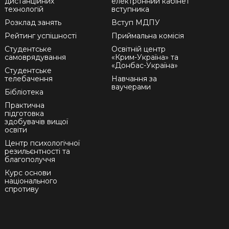
дистанційних
електронний кабінет
технологій
вступника
Розклад занять
Вступ МДПУ
Рейтинг успішності
Приймальна комісія
Студентське
Освітній центр
самоврядування
«Крим-Україна» та
«Донбас-Україна»
Студентське
телебачення
Навчання за
ваучерами
Бібліотека
Практична
підготовка
здобувачів вищої
освіти
Центр психологічної
резильєнтності та
благополуччя
Курс основи
національного
спротиву