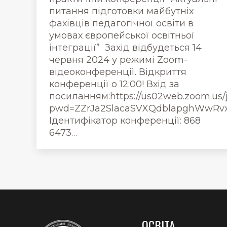
питання підготовки майбутніх
фахівців педагогічної освіти в
умовах європейської освітньої
інтеграції” Захід відбудеться 14
червня 2024 у режимі Zoom-
відеоконференції. Відкриття
конференції о 12:00! Вхід за
посиланням:https://us02web.zoom.us/
pwd=ZZrJa2SlacaSVXQdblapghWwRvx
Ідентифікатор конференції: 868
6473…
ОСВІТА