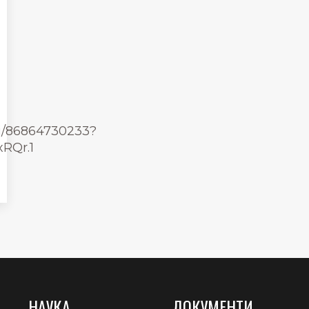
j/86864730233?
RQr.1
НАУКА
ДОКУМЕНТИ