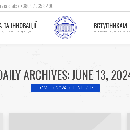
ьна комісія +380 97 765 82 96
 ТА ІННОВАЦІЇ
ВСТУПНИКАМ
ть, освітній процес
документи, допомог
DAILY ARCHIVES:
JUNE 13, 202
You are here:
HOME
2024
JUNE
13