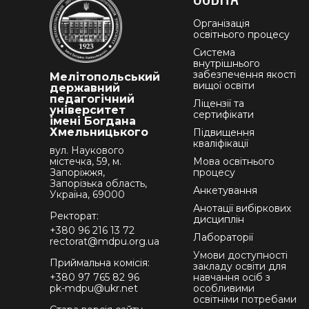
Організація
освітнього процесу
Система
внутрішнього
забезпечення якості
Мелітопольський
вищої освіти
державний
педагогічний
Ліцензії та
університет
сертифікати
імені Богдана
Хмельницького
Підвищення
кваліфікації
вул. Наукового
містечка, 59, м.
Мова освітнього
Запоріжжя,
процесу
Запорізька область,
Анкетування
Україна, 69000
Анотації вибіркових
Ректорат:
дисциплін
+380 96 216 13 72
Лабораторії
rectorat@mdpu.org.ua
Умови доступності
Приймальна комісія:
закладу освіти для
+380 97 765 82 96
навчання осіб з
pk-mdpu@ukr.net
особливими
освітніми потребами