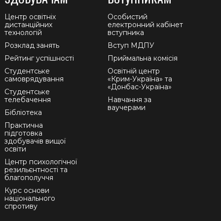
Центр освітніх
Особистий
дистанційних
електронний кабінет
технологій
вступника
Розклад занять
Вступ МДПУ
Рейтинг успішності
Приймальна комісія
Студентське
Освітній центр
самоврядування
«Крим-Україна» та
«Донбас-Україна»
Студентське
телебачення
Навчання за
ваучерами
Бібліотека
Практична
підготовка
здобувачів вищої
освіти
Центр психологічної
резильєнтності та
благополуччя
Курс основи
національного
спротиву