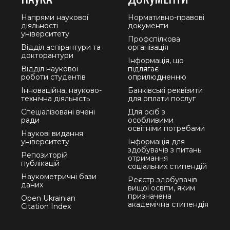
Напрями наукової
Нормативно-правові
діяльності
документи
університету
Профспілкова
Відділ аспірантури та
організація
докторантури
Інформація, що
Відділ наукової
підлягає
роботи студентів
оприлюдненню
Інноваційна, науково-
Банківські реквізити
технічна діяльність
для оплати послуг
Спеціалізовані вчені
Для осіб з
ради
особливими
освітніми потребами
Наукові видання
університету
Інформація для
здобувачів з питань
Репозиторій
отримання
публікацій
соціальних стипендій
Наукометричні бази
Реєстр здобувачів
даних
вищої освіти, яким
призначена
Open Ukrainian
академічна стипендія
Citation Index