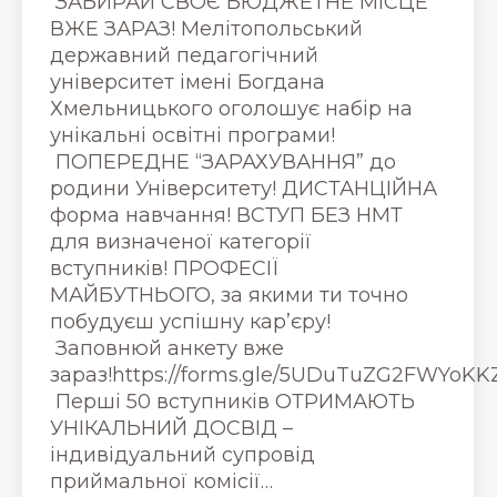
ЗАБИРАЙ СВОЄ БЮДЖЕТНЕ МІСЦЕ
ВЖЕ ЗАРАЗ! Мелітопольський
державний педагогічний
університет імені Богдана
Хмельницького оголошує набір на
унікальні освітні програми!
ПОПЕРЕДНЕ “ЗАРАХУВАННЯ” до
родини Університету! ДИСТАНЦІЙНА
форма навчання! ВСТУП БЕЗ НМТ
для визначеної категорії
вступників! ПРОФЕСІЇ
МАЙБУТНЬОГО, за якими ти точно
побудуєш успішну кар’єру!
Заповнюй анкету вже
зараз!https://forms.gle/5UDuTuZG2FWYoKK
Перші 50 вступників ОТРИМАЮТЬ
УНІКАЛЬНИЙ ДОСВІД –
індивідуальний супровід
приймальної комісії…