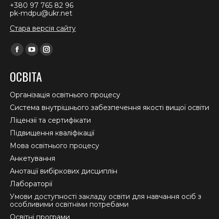
+380 97 765 82 96
pk-mdpu@ukr.net
Стара версія сайту
Find us on:
Facebook
YouTube
Instagram
page
page
page
ОСВІТА
opens
opens
opens
in
in
in
Організація освітнього процесу
new
new
new
Система внутрішнього забезпечення якості вищої освіти
window
window
window
Ліцензії та сертифікати
Підвищення кваліфікації
Мова освітнього процесу
Анкетування
Анотації вибіркових дисциплін
Лабораторії
Умови доступності закладу освіти для навчання осіб з
особливими освітніми потребами
Освітні програми