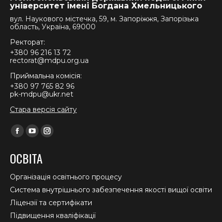
університет імені Богдана Хмельницького
вул. Наукового містечка, 59, м. Запоріжжя, Запорізька
область, Україна, 69000
Ректорат:
+380 96 216 13 72
rectorat@mdpu.org.ua
Приймальна комісія:
+380 97 765 82 96
pk-mdpu@ukr.net
Стара версія сайту
Find us on:
Facebook
YouTube
Instagram
page
page
page
ОСВІТА
opens
opens
opens
in
in
in
Організація освітнього процесу
new
new
new
Система внутрішнього забезпечення якості вищої освіти
window
window
window
Ліцензії та сертифікати
Підвищення кваліфікації