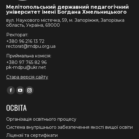
Мелітопольський державний педагогічний
університет імені Богдана Хмельницького
вул. Наукового містечка, 59, м. Запоріжжя, Запорізька
область, Україна, 69000
Ректорат:
+380 96 216 13 72
rectorat@mdpu.org.ua
Приймальна комісія:
+380 97 765 82 96
pk-mdpu@ukr.net
Стара версія сайту
Find us on:
Facebook
YouTube
Instagram
page
page
page
ОСВІТА
opens
opens
opens
in
in
in
Організація освітнього процесу
new
new
new
Система внутрішнього забезпечення якості вищої освіти
window
window
window
Ліцензії та сертифікати