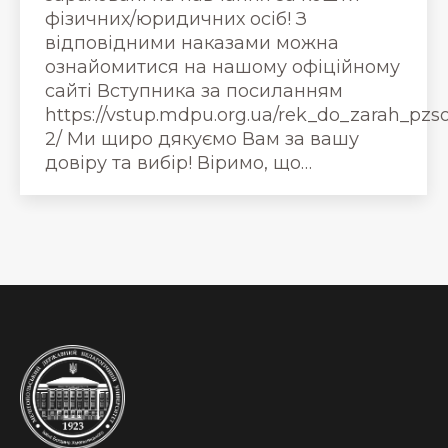
фізичних/юридичних осіб! З
відповідними наказами можна
ознайомитися на нашому офіційному
сайті Вступника за посиланням
https://vstup.mdpu.org.ua/rek_do_zarah_pzs
2/ Ми щиро дякуємо Вам за вашу
довіру та вибір! Віримо, що…