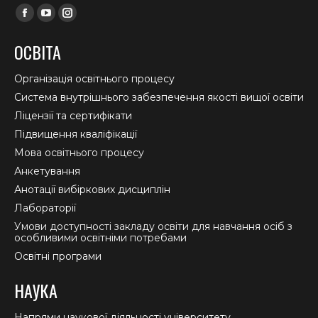
Find us on:
Facebook
YouTube
Instagram
page
page
page
ОСВІТА
opens
opens
opens
in
in
in
Організація освітнього процесу
new
new
new
Система внутрішнього забезпечення якості вищої освіти
window
window
window
Ліцензії та сертифікати
Підвищення кваліфікації
Мова освітнього процесу
Анкетування
Анотації вибіркових дисциплін
Лабораторії
Умови доступності закладу освіти для навчання осіб з
особливими освітніми потребами
Освітні програми
НАУКА
Напрями наукової діяльності університету