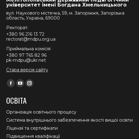
університет імені Богдана Хмельницького
вул. Наукового містечка, 59, м. Запоріжжя, Запорізька
область, Україна, 69000
Ректорат:
+380 96 216 13 72
rectorat@mdpu.org.ua
Приймальна комісія:
+380 97 765 82 96
pk-mdpu@ukr.net
Стара версія сайту
Find us on:
Facebook
YouTube
Instagram
page
page
page
ОСВІТА
opens
opens
opens
in
in
in
Організація освітнього процесу
new
new
new
Система внутрішнього забезпечення якості вищої освіти
window
window
window
Ліцензії та сертифікати
Підвищення кваліфікації