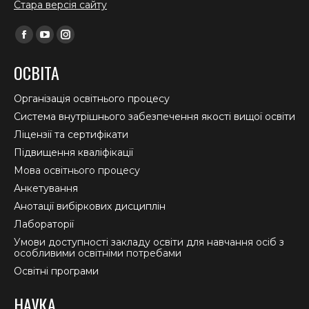
Стара версія сайту
Find us on:
Facebook
YouTube
Instagram
page
page
page
ОСВІТА
opens
opens
opens
in
in
in
Організація освітнього процесу
new
new
new
Система внутрішнього забезпечення якості вищої освіти
window
window
window
Ліцензії та сертифікати
Підвищення кваліфікації
Мова освітнього процесу
Анкетування
Анотації вибіркових дисциплін
Лабораторії
Умови доступності закладу освіти для навчання осіб з
особливими освітніми потребами
Освітні програми
НАУКА