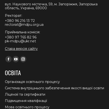
вул. Наукового містечка, 59, м. Запоріжжя, Запорізька
область, Україна, 69000
Ректорат:
+380 96 216 13 72
rectorat@mdpu.org.ua
Приймальна комісія:
+380 97 765 82 96
pk-mdpu@ukr.net
Стара версія сайту
Find us on:
Facebook
YouTube
Instagram
page
page
page
ОСВІТА
opens
opens
opens
in
in
in
Організація освітнього процесу
new
new
new
Система внутрішнього забезпечення якості вищої освіти
window
window
window
Ліцензії та сертифікати
Підвищення кваліфікації
Мова освітнього процесу