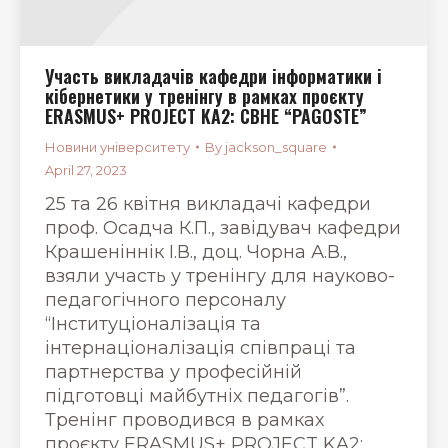
Участь викладачів кафедри інформатики і
кібернетики у тренінгу в рамках проєкту
ERASMUS+ PROJECT KA2: CBHE “PAGOSTE”
Новини університету
By
jackson_square
April 27, 2023
25 та 26 квітня викладачі кафедри
проф. Осадча К.П., завідувач кафедри
Крашеніннік І.В., доц. Чорна А.В.,
взяли участь у тренінгу для науково-
педагогічного персоналу
“Інституціоналізація та
інтернаціоналізація співпраці та
партнерства у професійній
підготовці майбутніх педагогів”.
Тренінг проводився в рамках
проєкту ERASMUS+ PROJECT KA2: