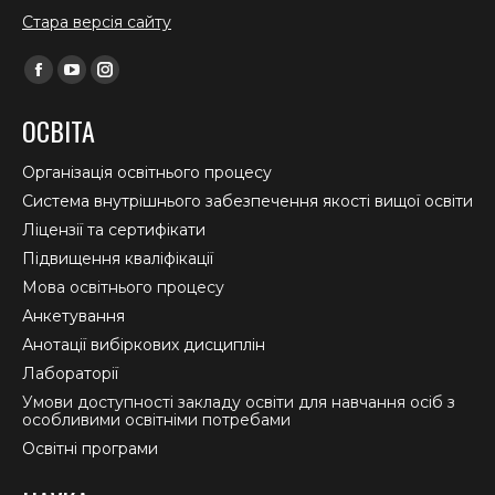
Стара версія сайту
Find us on:
Facebook
YouTube
Instagram
page
page
page
ОСВІТА
opens
opens
opens
in
in
in
Організація освітнього процесу
new
new
new
Система внутрішнього забезпечення якості вищої освіти
window
window
window
Ліцензії та сертифікати
Підвищення кваліфікації
Мова освітнього процесу
Анкетування
Анотації вибіркових дисциплін
Лабораторії
Умови доступності закладу освіти для навчання осіб з
особливими освітніми потребами
Освітні програми