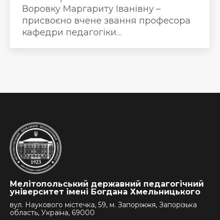
Воровку Маргариту Іванівну –
присвоєно вчене звання професора
кафедри педагогіки…
Мелітопольський державний педагогічний
університет імені Богдана Хмельницького
вул. Наукового містечка, 59, м. Запоріжжя, Запорізька
область, Україна, 69000