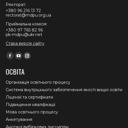
Ректорат:
+380 96 216 13 72
rectorat@mdpu.org.ua
Приймальна комісія:
+380 97 765 82 96
pk-mdpu@ukr.net
Стара версія сайту
Find us on:
Facebook
YouTube
Instagram
page
page
page
ОСВІТА
opens
opens
opens
in
in
in
Організація освітнього процесу
new
new
new
Система внутрішнього забезпечення якості вищої освіти
window
window
window
Ліцензії та сертифікати
Підвищення кваліфікації
Мова освітнього процесу
Анкетування
Анотації вибіркових дисциплін