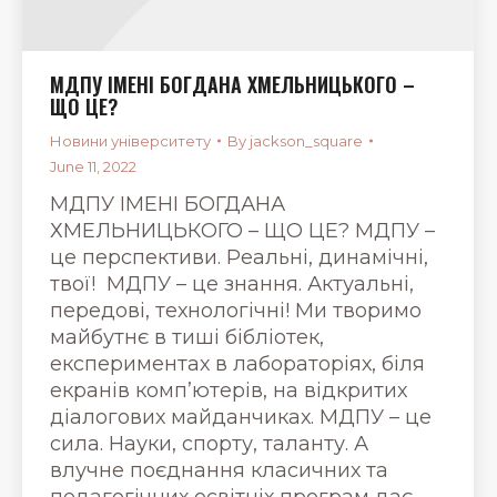
МДПУ ІМЕНІ БОГДАНА ХМЕЛЬНИЦЬКОГО –
ЩО ЦЕ?
Новини університету
By
jackson_square
June 11, 2022
МДПУ ІМЕНІ БОГДАНА
ХМЕЛЬНИЦЬКОГО – ЩО ЦЕ? МДПУ –
це перспективи. Реальні, динамічні,
твої! МДПУ – це знання. Актуальні,
передові, технологічні! Ми творимо
майбутнє в тиші бібліотек,
експериментах в лабораторіях, біля
екранів комп’ютерів, на відкритих
діалогових майданчиках. МДПУ – це
сила. Науки, спорту, таланту. А
влучне поєднання класичних та
педагогічних освітніх програм дає