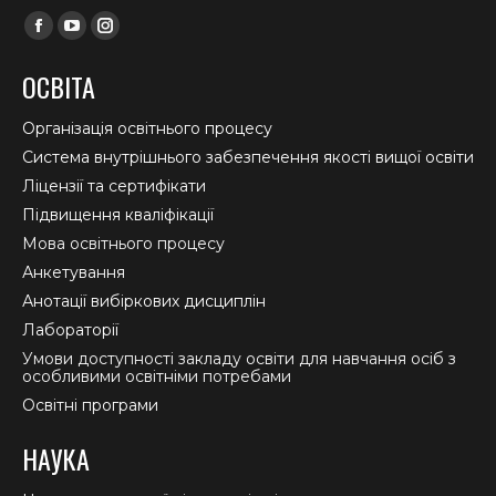
Find us on:
Facebook
YouTube
Instagram
page
page
page
ОСВІТА
opens
opens
opens
in
in
in
Організація освітнього процесу
new
new
new
Система внутрішнього забезпечення якості вищої освіти
window
window
window
Ліцензії та сертифікати
Підвищення кваліфікації
Мова освітнього процесу
Анкетування
Анотації вибіркових дисциплін
Лабораторії
Умови доступності закладу освіти для навчання осіб з
особливими освітніми потребами
Освітні програми
НАУКА