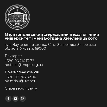
Мелітопольський державний педагогічний
університет імені Богдана Хмельницького
вул. Наукового містечка, 59, м. Запоріжжя, Запорізька
область, Україна, 69000
Ректорат:
+380 96 216 13 72
rectorat@mdpu.org.ua
Приймальна комісія:
+380 97 765 82 96
pk-mdpu@ukr.net
Стара версія сайту
Find us on:
Facebook
YouTube
Instagram