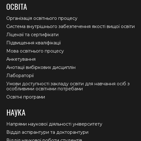
page
page
page
ОСВІТА
opens
opens
opens
in
in
in
Організація освітнього процесу
new
new
new
Система внутрішнього забезпечення якості вищої освіти
window
window
window
Ліцензії та сертифікати
Підвищення кваліфікації
Мова освітнього процесу
Анкетування
Анотації вибіркових дисциплін
Лабораторії
Умови доступності закладу освіти для навчання осіб з
особливими освітніми потребами
Освітні програми
НАУКА
Напрями наукової діяльності університету
Відділ аспірантури та докторантури
Відділ наукової роботи студентів