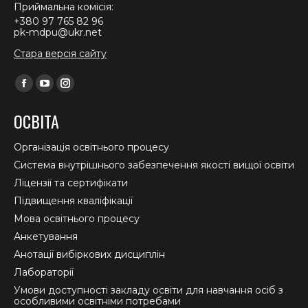
Приймальна комісія:
+380 97 765 82 96
pk-mdpu@ukr.net
Стара версія сайту
Find us on:
Facebook
YouTube
Instagram
page
page
page
ОСВІТА
opens
opens
opens
in
in
in
Організація освітнього процесу
new
new
new
Система внутрішнього забезпечення якості вищої освіти
window
window
window
Ліцензії та сертифікати
Підвищення кваліфікації
Мова освітнього процесу
Анкетування
Анотації вибіркових дисциплін
Лабораторії
Умови доступності закладу освіти для навчання осіб з
особливими освітніми потребами