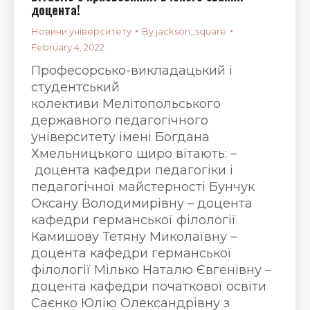
доцента!
Новини університету
By
jackson_square
February 4, 2022
Професорсько-викладацький і
студентський
колективи Мелітопольського
державного педагогічного
університету імені Богдана
Хмельницького щиро вітають: –
доцента кафедри педагогіки і
педагогічної майстерності Бунчук
Оксану Володимирівну – доцента
кафедри германської філології
Камишову Тетяну Миколаївну –
доцента кафедри германської
філології Мілько Наталю Євгенівну –
доцента кафедри початкової освіти
Саєнко Юлію Олександрівну з