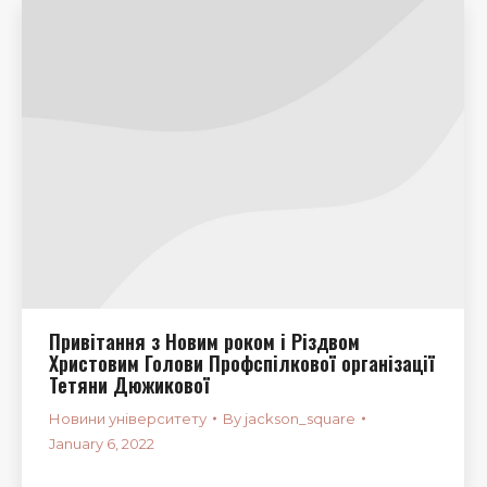
Привітання з Новим роком і Різдвом
Христовим Голови Профспілкової організації
Тетяни Дюжикової
Новини університету
By
jackson_square
January 6, 2022