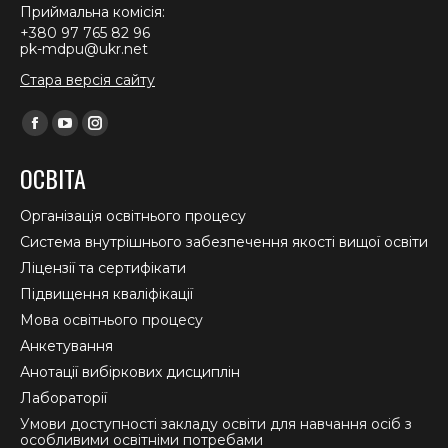
Приймальна комісія:
+380 97 765 82 96
pk-mdpu@ukr.net
Стара версія сайту
Find us on:
Facebook
YouTube
Instagram
page
page
page
ОСВІТА
opens
opens
opens
in
in
in
Організація освітнього процесу
new
new
new
Система внутрішнього забезпечення якості вищої освіти
window
window
window
Ліцензії та сертифікати
Підвищення кваліфікації
Мова освітнього процесу
Анкетування
Анотації вибіркових дисциплін
Лабораторії
Умови доступності закладу освіти для навчання осіб з
особливими освітніми потребами