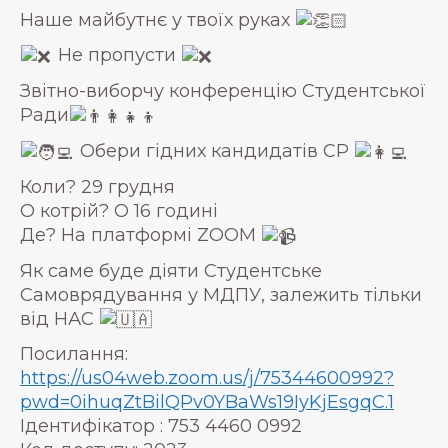
Наше майбутнє у твоїх руках
Не пропусти
Звітно-виборчу конференцію Студентської
Ради
Обери гідних кандидатів СР
Коли? 29 грудня
О котрій? О 16 годині
Де? На платформі ZOOM
Як саме буде діяти Студентське
Самоврядування у МДПУ, залежить тільки
від НАС
Посилання:
https://us04web.zoom.us/j/75344600992?
pwd=0ihuqZtBilQPv0YBaWs19IyKjEsgqC.1
Ідентифікатор : 753 4460 0992