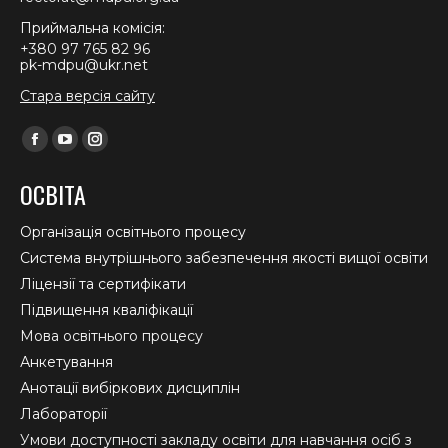
Приймальна комісія:
+380 97 765 82 96
pk-mdpu@ukr.net
Стара версія сайту
Find us on:
Facebook
YouTube
Instagram
page
page
page
ОСВІТА
opens
opens
opens
in
in
in
Організація освітнього процесу
new
new
new
Система внутрішнього забезпечення якості вищої освіти
window
window
window
Ліцензії та сертифікати
Підвищення кваліфікації
Мова освітнього процесу
Анкетування
Анотації вибіркових дисциплін
Лабораторії
Умови доступності закладу освіти для навчання осіб з