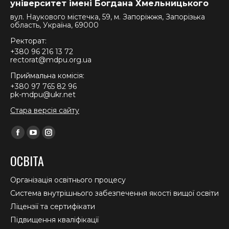
університет імені Богдана Хмельницького
вул. Наукового містечка, 59, м. Запоріжжя, Запорізька
область, Україна, 69000
Ректорат:
+380 96 216 13 72
rectorat@mdpu.org.ua
Приймальна комісія:
+380 97 765 82 96
pk-mdpu@ukr.net
Стара версія сайту
Find us on:
Facebook
YouTube
Instagram
page
page
page
ОСВІТА
opens
opens
opens
in
in
in
Організація освітнього процесу
new
new
new
Система внутрішнього забезпечення якості вищої освіти
window
window
window
Ліцензії та сертифікати
Підвищення кваліфікації