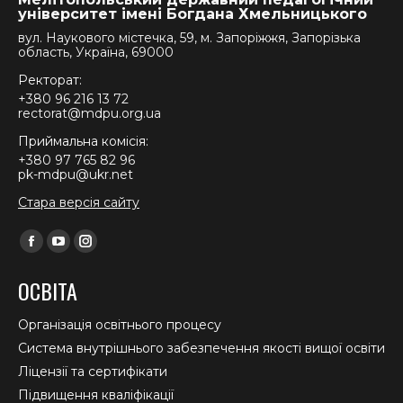
університет імені Богдана Хмельницького
вул. Наукового містечка, 59, м. Запоріжжя, Запорізька
область, Україна, 69000
Ректорат:
+380 96 216 13 72
rectorat@mdpu.org.ua
Приймальна комісія:
+380 97 765 82 96
pk-mdpu@ukr.net
Стара версія сайту
Find us on:
Facebook
YouTube
Instagram
page
page
page
ОСВІТА
opens
opens
opens
in
in
in
Організація освітнього процесу
new
new
new
Система внутрішнього забезпечення якості вищої освіти
window
window
window
Ліцензії та сертифікати
Підвищення кваліфікації