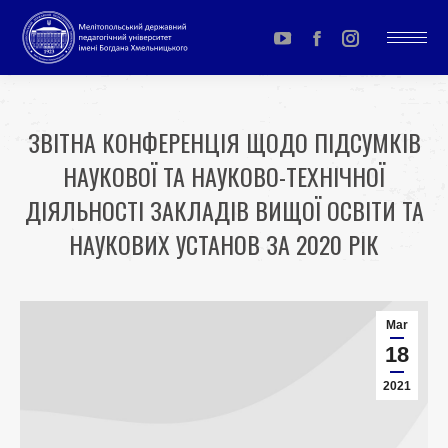
YouTube
Facebook
Instagram
page
page
page
opens
opens
opens
ЗВІТНА КОНФЕРЕНЦІЯ ЩОДО ПІДСУМКІВ
in
in
in
НАУКОВОЇ ТА НАУКОВО-ТЕХНІЧНОЇ
new
new
new
window
window
window
ДІЯЛЬНОСТІ ЗАКЛАДІВ ВИЩОЇ ОСВІТИ ТА
НАУКОВИХ УСТАНОВ ЗА 2020 РІК
You are here:
Mar
18
2021